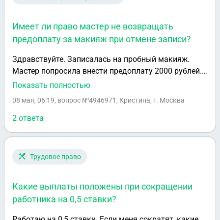
Имеет ли право мастер не возвращать
предоплату за макияж при отмене записи?
Здравствуйте. Записалась на пробный макияж.
Мастер попросила внести предоплату 2000 рублей.
Нигде не было сказано, что при отмене записи
Показать полностью
предоплата не возвращается. Мы выбрали
08 мая, 06:19
, вопрос №4946971, Кристина, г. Москва
определенный день и время. Спустя сутки она мне
пишет и просит перенести запись. Меня это не
2 ответа
устраивает. Я прошу отменить запись и вернуть
деньги. На что мастер говорит, что все таки может
меня принять в изначальное оговоренное время. Но
Трудовое право
у меня уже пропало желание сотрудничать с таким
человеком. Вдруг потом в самый важный день она
Какие выплаты положены при сокращении
так же меня подведет. В итоге предоплату она
работника на 0,5 ставки?
отказывается отдавать. Говорит, что из-за меня
понесла убытки. Что эта сумма пошла на оплату
Работаю на 0,5 ставки. Если меня сократят, какие