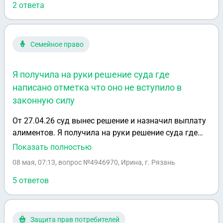
2 ответа
Семейное право
Я получила на руки решение суда где
написано отметка что оно не вступило в
законную силу
От 27.04.26 суд вынес решение и назначил выплату
алиментов. Я получила на руки решение суда где
написано отметка что оно не вступило в законную
Показать полностью
силу. Так же я получила на руки исполнительный
08 мая, 07:13
, вопрос №4946970, Ирина, г. Рязань
лист.Когда я подала документы на единое пособие
и прикрепила решение суда, то в пособие отказали и
5 ответов
мотивировали тем что в копии решение суда стоит
отметка не вступило в законную силу.Правы ли
они?
Защита прав потребителей