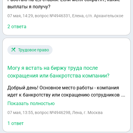
студии и за консультацию оплату. Хотя никакой
выплаты я получу?
консультации не было 2000 не такая большая
07 мая, 14:29
, вопрос №4946331, Елена, с/п. Архангельское
сумма , чтоб сейчас требовать ее вернуть, но все
таки подскажите имеет ли право мастер не
2 ответа
возвращать деньги
Трудовое право
Могу я встать на биржу труда после
сокращения или банкротства компании?
Добрый день! Основное место работы - компания
идет к банкротству или сокращению сотрудников .
Могу я встать на биржу труда после сокращения
Показать полностью
или банкротства компании? но у меня еще
07 мая, 13:55
, вопрос №4946298, Лена, г. Москва
параллельно открыто ИП , деятельности по
которому еще нет.
1 ответ