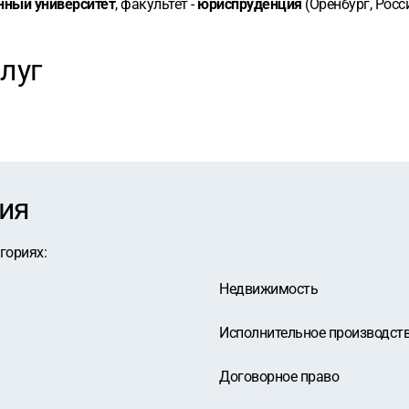
нный университет
, факультет -
юриспруденция
(Оренбург, Росс
луг
ия
егориях
:
Недвижимость
Исполнительное производст
Договорное право