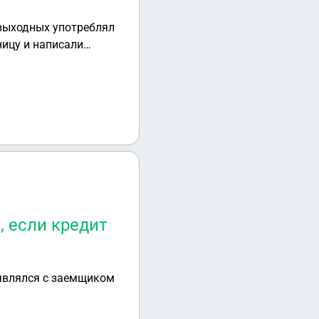
 выходных употреблял
ницу и написали
 виновного, кто в
, если кредит
 являлся с заемщиком