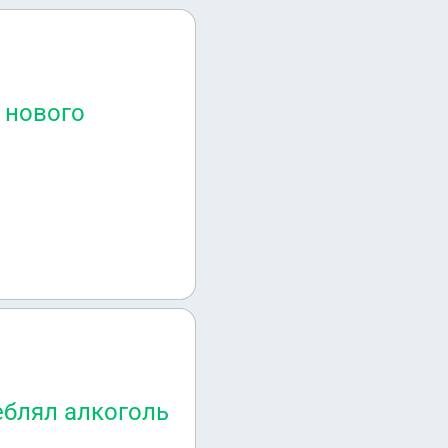
з нового
еблял алкоголь