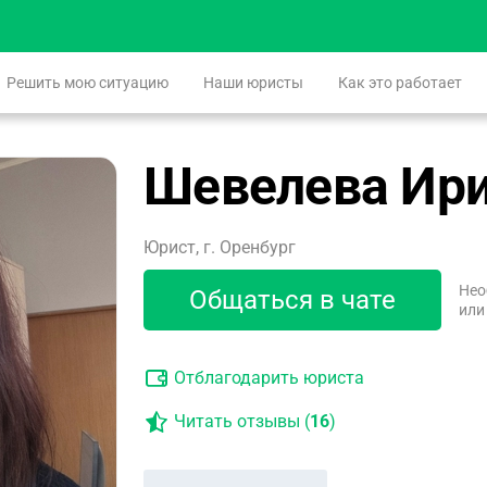
Решить мою ситуацию
Наши юристы
Как это работает
Шевелева Ир
Юрист, г. Оренбург
Нео
Общаться в чате
или
Отблагодарить юриста
Читать отзывы (
16
)