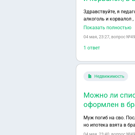
Здравствуйте, я педаг
алкоголь и корвалол ,
попытку суицида, из п
Показать полностью
этом может быть нак
04 мая, 23:27
, вопрос №49
1 ответ
Недвижимость
Можно ли спис
оформлен в бр
Муж погиб на сво. Пос
но ипотека взята в бр
04 мая, 23:40
, вопрос №49