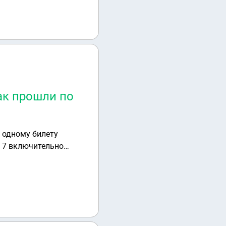
как прошли по
о одному билету
о 7 включительно