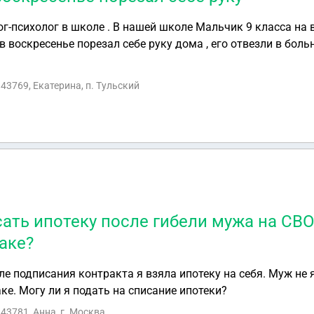
ог-психолог в школе . В нашей школе Мальчик 9 класса на
 в воскресенье порезал себе руку дома , его отвезли в боль
рокуратуры пришло письмо , там написано что нужно найти
азан?
43769, Екатерина, п. Тульский
ать ипотеку после гибели мужа на СВО
аке?
ле подписания контракта я взяла ипотеку на себя. Муж не
аке. Могу ли я подать на списание ипотеки?
43781, Анна, г. Москва