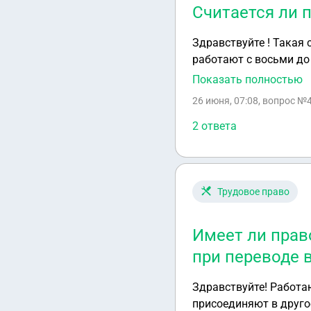
Считается ли п
Здравствуйте ! Такая с
работают с восьми до 
полтора раза должна !
Показать полностью
26 июня, 07:08
, вопрос №
2 ответа
Трудовое право
Имеет ли прав
при переводе 
Здравствуйте! Работаю в ОАО «РЖД». Наше структурное подразделение ликвидируется и нас с 1 июля
присоединяют в другое 