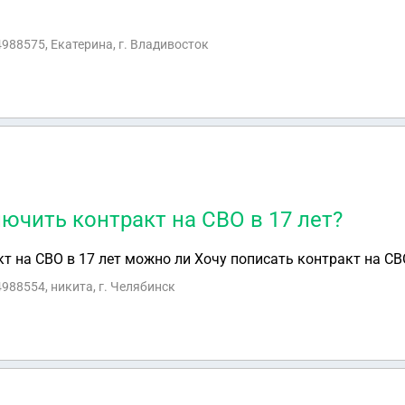
е должности не меняется. Имеют ли право изменить мою
ию или я им право перейти со своей должностной?
4988575, Екатерина, г. Владивосток
ючить контракт на СВО в 17 лет?
т на СВО в 17 лет можно ли Хочу пописать контракт на СВ
4988554, никита, г. Челябинск