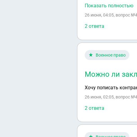
штатном расписании наименовани
Показать полностью
должностную инструкц
26 июня, 04:05
, вопрос №
2 ответа
Военное право
Можно ли закл
Хочу пописать контрак
26 июня, 02:05
, вопрос №
2 ответа