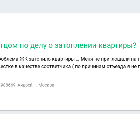
стцом по делу о затоплении квартиры?
проблема ЖК затопило квартиры … Меня не приглошали на п
 качестве соответчика ( по причинам отъезда я не подавал иск на ЖК)
тцом по делу затопления жилья
4988669, Андрей, г. Москва