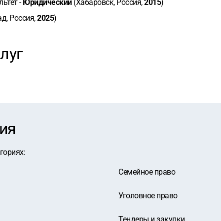
льтет -
Юридический
(Хабаровск, Россия,
2015
)
д, Россия,
2025
)
луг
ия
егориях
:
Семейное право
Уголовное право
Тендеры и закупки