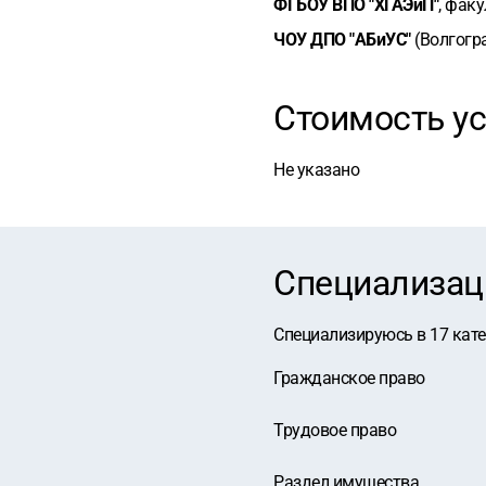
ФГБОУ ВПО "ХГАЭиП"
, факу
ЧОУ ДПО "АБиУС"
(Волгогра
Стоимость ус
Не указано
Специализац
Специализируюсь в
17
кат
Гражданское право
Трудовое право
Раздел имущества