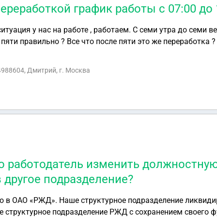
ереработкой график работы с 07:00 до 
итуация у нас на работе , работаем. С семи утра до семи ве
пяти правильно ? Все что после пяти это же переработка ?
 Как это решить ?
4988604, Дмитрий, г. Москва
о работодатель изменить должностну
в другое подразделение?
структурное подразделение РЖД с сохранением своего функцион