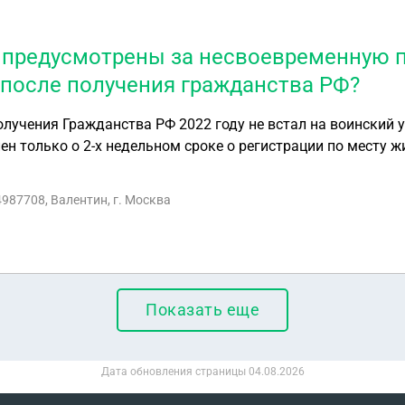
предусмотрены за несвоевременную п
 после получения гражданства РФ?
только о 2-х недельном сроке о регистрации по месту жительства
а работал официально, но речь о приписном свидетельств
 только спустя такой
4987708, Валентин, г. Москва
ю о необходимости предоставить документы с военкомата
Показать еще
Дата обновления страницы
04.08.2026