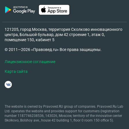
сходное с ним до степени смешения обозначение с
материалов, которыми сопровождается выполнение
таких работ или оказание услуг, в том числе
документации, рекламы, вывесок. Обращаем ваше
121205, город Москва, территория Сколково инновационного
внимание, что помимо указанного выше
центра, Большой бульвар, дом 42 строение 1, этаж 0,
требования, правообладатель вправе предъявить
помещение 150, кабинет 5
также требования о возмещении убытков или
© 2011—2026 «Правовед.ru» Все права защищены.
взыскании компенсации в размере до 10 000 000
рублей за каждый случай неправомерного
Лицензионное соглашение
использования товарного знака. Учитывая
Карта сайта
изложенное, просим: В течение 5 дней с момента
получения настоящего письма предоставить
документы (договор купли-продажи продукции,
товарные накладные, универсальные передаточные
документы, товарно-транспортные накладные,
The website is owned by Pravoved.RU group of companies. Pravoved.Ru Lab
лицензионный договор, другое), подтверждающие
Ltd. operates the website and provides support for customers (registration
правомерность использования товарных знаков,
number 1187746238536, 143026, Moscow, territory of the innovative center
Skolkovo, Bolshoy ave., house 42 building 1, floor 0 room 150 office 5).
либо запросить разрешение правообладателя на их