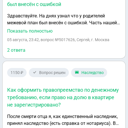
был внесён с ошибкой
Здравствуйте. На днях узнал что у родителей
межевой план был внесён с ошибкой. Часть нашей
постройки(ветхой) и забор находятся у соседей
Показать полностью
постройке более 15 лет. Межевание было сделано
05 августа, 23:42
, вопрос №5017626, Сергей, г. Москва
2017 году. По инициативе моих родителе. Что
делать ?
2 ответа
1150 ₽
Вопрос решен
Наследство
Как оформить правопреемство по денежному
требованию, если право на долю в квартире
не зарегистрировано?
После смерти отца я, как единственный наследник,
принял наследство (есть справка от нотариуса). В