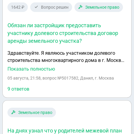
1642 ₽
Вопрос решен
Земельное право
Обязан ли застройщик предоставить
участнику долевого строительства договор
аренды земельного участка?
Здравствуйте. Я являюсь участником долевого
строительства многоквартирного дома в г. Москва.
У меня есть ипотека на квартиру в этом доме. Я
Показать полностью
пытаюсь рефинансировать кредит через
05 августа, 21:58
, вопрос №5017582, Данил, г. Москва
работодателя. Работодатель просит предоставить
договор аренды земельного участка, на котором
9 ответов
ведется строительство и все ДС к нему. Застройщик
отказался предоставлять мне эти документы.
Подскажите, пожалуйста, обязан ли застройщик
Земельное право
предоставить мне этот договор аренды?
На днях узнал что у родителей межевой план