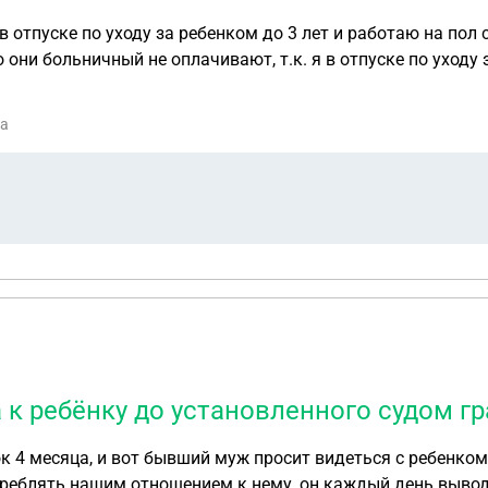
 отпуске по уходу за ребенком до 3 лет и работаю на пол 
 они больничный не оплачивают, т.к. я в отпуске по уходу
ии? Кто оплачивает больничный?
ва
 к ребёнку до установленного судом г
4 месяца, и вот бывший муж просит видеться с ребенком кажды
треблять нашим отношением к нему ,он каждый день вывод