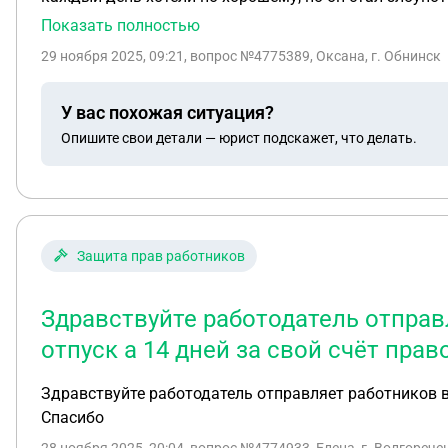
на диктофон. Дочь живёт в моей квартире, он стал у
Показать полностью
нарушаем его права и он вызовет пдн . Имеет ли он 
29 ноября 2025, 09:21
, вопрос №4775389, Оксана, г. Обнинск
домой что посидел час и хватит он мне отвечает что я прихожу не к вам а к своем
суд не решит график общения отца с сыном?
У вас похожая ситуация?
Опишите свои детали — юрист подскажет, что делать.
Защита прав работников
Здравствуйте работодатель отправ
отпуск а 14 дней за свой счёт прав
Здравствуйте работодатель отправляет работников в 
Спасибо