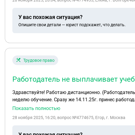
28 ноября 2025, 20:04
, вопрос №4774933, Елена, г. Волгорече
У вас похожая ситуация?
Опишите свои детали — юрист подскажет, что делать.
Трудовое право
Работодатель не выплачивает уче
Здравствуйте! Работаю дистанционно. (Работодатель в Москве, я в Краснодаре) 14.11.25г. трудоустроилс
неделю обучение. Сразу же 14.11.25г. принес работода
Т.к. я обучаюсь заочно и дистанционно, то мне высла
Показать полностью
отпуска). Я поговорил с руководителем об отпуске, но
28 ноября 2025, 16:20
, вопрос №4774675, Егор, г. Москва
сообщил, что не вижу в этом смысла, т.к. я предост
необходимые документы. Но в самом Битриксе у них 
У вас похожая ситуация?