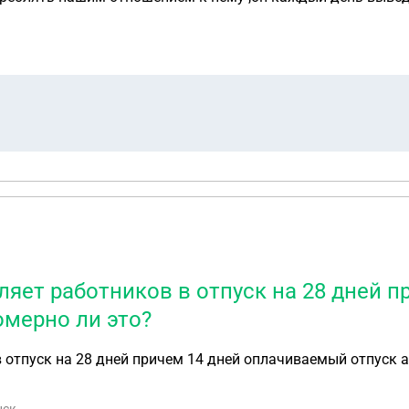
казывать время когда он будет приходить к сыну не спраши
права приходить каждый день и сидеть по два часа в моей 
у сыну. Пожалуйста ответьте сколько раз в неделю я могу его пускать, пока
ляет работников в отпуск на 28 дней 
омерно ли это?
отпуск на 28 дней причем 14 дней оплачиваемый отпуск а 