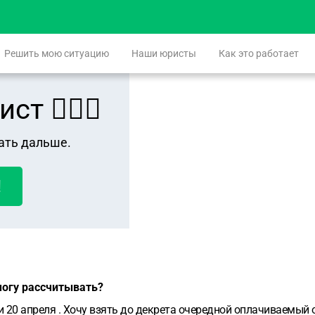
Решить мою ситуацию
Наши юристы
Как это работает
 👨🏻‍⚖️
ать дальше.
!
могу рассчитывать?
 20 апреля . Хочу взять до декрета очередной оплачиваемый 