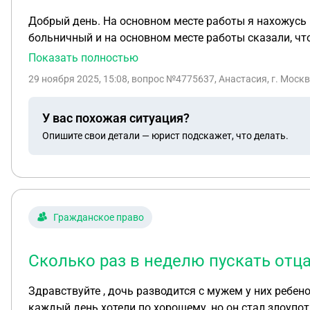
Добрый день. На основном месте работы я нахожусь в
больничный и на основном месте работы сказали, что
оплачивать больничный, как мне быть в этой ситуац
Показать полностью
29 ноября 2025, 15:08
, вопрос №4775637, Анастасия, г. Моск
У вас похожая ситуация?
Опишите свои детали — юрист подскажет, что делать.
Гражданское право
Сколько раз в неделю пускать отца
Здравствуйте , дочь разводится с мужем у них ребенок 
каждый день хотели по хорошему, но он стал злоупо