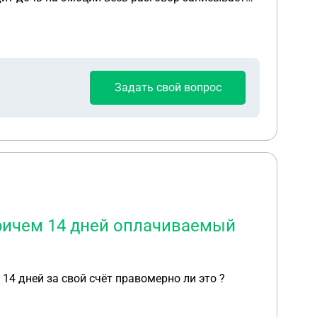
вая удобно нам или нет , сразу угрожает что мы
квартире? Когда я его прошу чтобы он уходил
Задать свой вопрос
причем 14 дней оплачиваемый
14 дней за свой счёт правомерно ли это ?