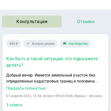
Консультации
Отзывы
489 ₽
Вопрос решен
Наследство
Как быть в такой ситуации, что подскажите
делать?
Добрый вечер. Имеется земельный участок без
определенных кадастровых границ и половина
дома на этом участке. Собственница земли и дома
Показать полностью
умерла 4 года назад, прямых наследников не
01 апреля 2022, 16:58
, вопрос №3237668, Ирина, г. Москва
имела. Наследники второй очереди - трое
племянников в положенные сроки в наследство не
3 ответа
вступили. Я сын одной из наследниц второй