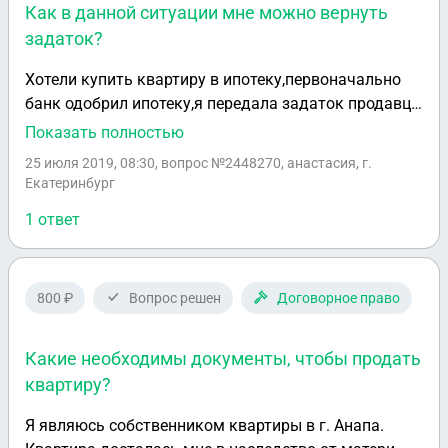
Как в данной ситуации мне можно вернуть
задаток?
Хотели купить квартиру в ипотеку,первоначально
банк одобрил ипотеку,я передала задаток продавцу
написали расписку,когда все документы были
Показать полностью
направлены в банк,банк пересмотрел заявку и
25 июля 2019, 08:30
, вопрос №2448270, анастасия, г.
отказал в ипотеке,как мне вернуть задаток
Екатеринбург
1 ответ
800 ₽
Вопрос решен
Договорное право
Какие необходимы документы, чтобы продать
квартиру?
Я являюсь собственником квартиры в г. Анапа.