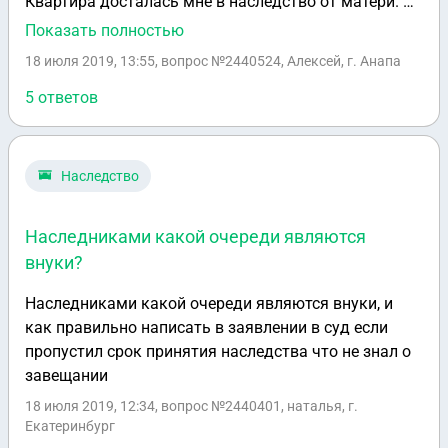
Квартира досталась мне в наследство от матери. В
настоящее время я живу в США, но прописан в
Показать полностью
России. Я хочу продать эту квартиру. У меня нет
18 июля 2019, 13:55
, вопрос №2440524, Алексей, г. Анапа
возможности приезжать в Анапу несколько раз, я
хотел бы приехать один раз и всё оформить. Людей,
5 ответов
на которых я мог бы оформить доверенность, у
меня нет. Кроме того, у меня нет счёта ни в одном
российском банке, завести счёт я смогу только
Наследство
когда приеду в Россию. Я нашёл покупателя,
который готов купить квартиру в декабре, но мне
Наследниками какой очереди являются
нужна гарантия, что когда я приеду, покупатель не
внуки?
откажется её покупать. Покупатель готов внести
задаток, но у меня нет счёта в российском банке.
Наследниками какой очереди являются внуки, и
Могу ли я составить договор с перечислением
как правильно написать в заявлении в суд если
задатка на счёт в американском банке?
пропустил срок принятия наследства что не знал о
завещании
18 июля 2019, 12:34
, вопрос №2440401, наталья, г.
Екатеринбург