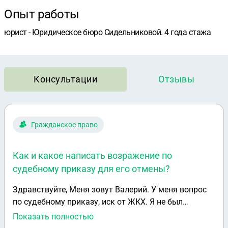
Опыт работы
юрист - Юридическое бюро Сидельниковой. 4 года стажа
Консультации
Отзывы
Гражданское право
Как и какое написать возражение по
судебному приказу для его отмены?
Здравствуйте, Меня зовут Валерий. У меня вопрос
по судебному приказу, иск от ЖКХ. Я не был
должным образом уведомлен о судебном
Показать полностью
производстве и о вынесении какого-либо решения, и