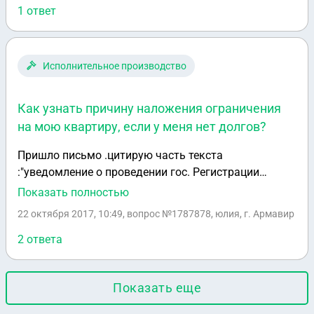
1 ответ
отправила меня в архитектуру, архитектор
подтвердила, что нарушены нормы строительства,
но проверить нарушение может только
администрация. Вернулся в администрацию и
Исполнительное производство
получил отказ в проверке, сказали, что не могут
ничего сделать и отправили в СЭС. К кому
Как узнать причину наложения ограничения
обратиться в этом случае?
на мою квартиру, если у меня нет долгов?
Пришло письмо .цитирую часть текста
:"уведомление о проведении гос. Регистрации
ограничения (обременения права) от 13 июля 2015
Показать полностью
г. Закон #218-фз о гос. Регистрации недвижимости
22 октября 2017, 10:49
, вопрос №1787878, юлия, г. Армавир
по заявлению армавирского городского суда на
основании определения армавирским городским.
2 ответа
Судом краснодарского края от 12.10.2017 .
13.10.2017 проведена гос. Регистрация запрета
Показать еще
выполнения регистрационных действий,действий по
исключению из гос. Реестра гос.