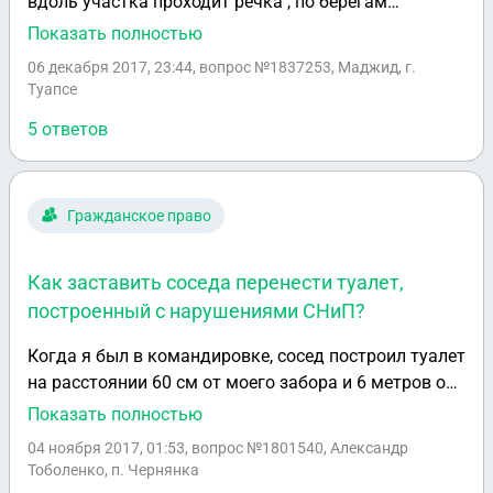
вдоль участка проходит речка , по берегам
спускаетья земля строиться там нельзя , мне могут
Показать полностью
предоставить в другом месте, для строительства
06 декабря 2017, 23:44
, вопрос №1837253, Маджид, г.
дома, эти 10сотых?
Туапсе
5 ответов
Гражданское право
Как заставить соседа перенести туалет,
построенный с нарушениями СНиП?
Когда я был в командировке, сосед построил туалет
на расстоянии 60 см от моего забора и 6 метров от
погреба, попытался узнать причины такого
Показать полностью
строительства (у него большой участок), но
04 ноября 2017, 01:53
, вопрос №1801540, Александр
услышал грубую брань. Пришлось обратиться в
Тоболенко, п. Чернянка
администрацию поселка Администрация поселка