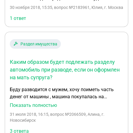
30 ноября 2018, 15:35
, вопрос №2183961, Юлия, г. Москва
1 ответ
Раздел имущества
Каким образом будет подлежать разделу
автомобиль при разводе, если он оформлен
на мать супруга?
Буду разводится с мужем, хочу поиметь часть
денег от машины , машина покупалась на
свадебные деньги , но машина сейчас
Показать полностью
зарегистрирована на свекровь( мать мужа ) что
31 июля 2018, 16:15
, вопрос №2066509, Алина, г.
делать в таком случае ? Могу я претендовать на
Новосибирск
часть денег от машины ?
3 ответа