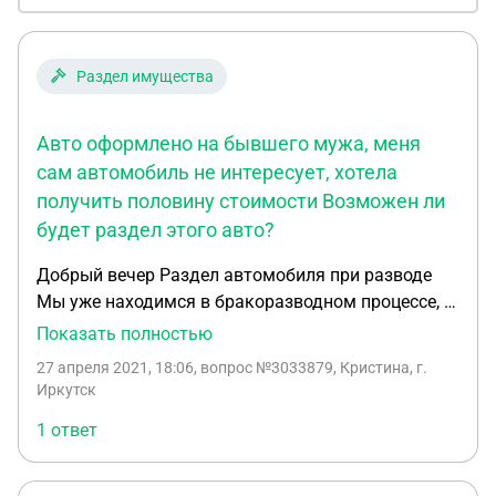
Раздел имущества
Авто оформлено на бывшего мужа, меня
сам автомобиль не интересует, хотела
получить половину стоимости Возможен ли
будет раздел этого авто?
Добрый вечер Раздел автомобиля при разводе
Мы уже находимся в бракоразводном процессе, и
все что мы нажили за 10 лет это автомобиль
Показать полностью
мазда 3, на данный момент стоимостью 350 т. р
27 апреля 2021, 18:06
, вопрос №3033879, Кристина, г.
Авто оформлено на бывшего мужа, меня сам
Иркутск
автомобиль не интересует, хотела получить
1 ответ
половину стоимости Возможен ли будет раздел
этого авто?