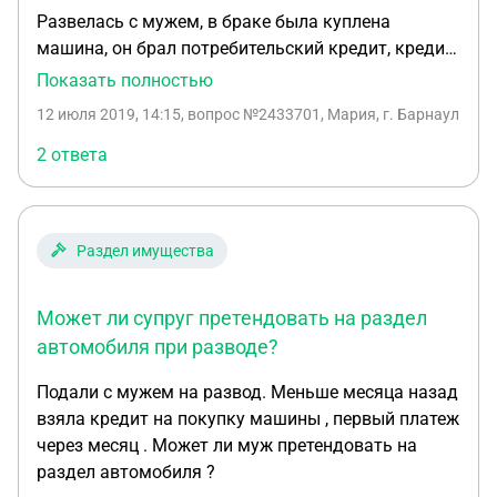
Развелась с мужем, в браке была куплена
машина, он брал потребительский кредит, кредит
ещё не выплачен, могу ли я притендовать на
Показать полностью
раздел автомобиля? Или часть выплачено го
12 июля 2019, 14:15
, вопрос №2433701, Мария, г. Барнаул
кредита будет тоже делиться? Если он продаст
автомобиль, а в купле-продаже укажет
2 ответа
заниженую стоимость, как доказать что это не
настоящая её стоимость?
Раздел имущества
Может ли супруг претендовать на раздел
автомобиля при разводе?
Подали с мужем на развод. Меньше месяца назад
взяла кредит на покупку машины , первый платеж
через месяц . Может ли муж претендовать на
раздел автомобиля ?