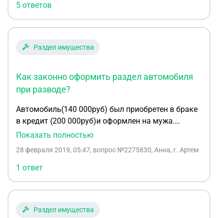
5 ответов
развода машина билась и была отремонтирована
так же на мои личные средства. На данный
момент прошел год после развода. Как лучше
оставить машину себе?
Раздел имущества
Как законно оформить раздел автомобиля
при разводе?
Автомобиль(140 000руб) был приобретен в браке
в кредит (200 000руб)и оформлен на мужа.
Кредит на 5 лет на жену. Через 1 год первый
Показать полностью
автомобиль был продан и куплен второй,
28 февраля 2019, 05:47
, вопрос №2275830, Анна, г. Артем
стоимость которого немного выше(200 000руб).
Второй автомобиль не был оформлен ни на мужа
1 ответ
ни на жену, он остался в собственности прежнего
хозяина. После развода уже бывший муж занял
большую сумму (120 000руб) под залог второго
Раздел имущества
автомобиля, так как его отцу требовалась