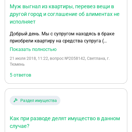
Муж выгнал из квартиры, перевез вещи в
другой город и соглашение об алиментах не
исполняет
Добрый день. Мы с супругом находясь в браке
приобрели квартиру на средства супруга (
долевое строительство) я много лет не работала,
Показать полностью
так как занималась одна ребенком, он дома
21 июля 2018, 11:22
, вопрос №2058142, Светлана, г.
практически не находился, работал, мотался по
Тюмень
командировкам бесконечным. Спустя несколько
5 ответов
лет мы развелись, раздела имущества не было.
Мы остались с сыном жить в квартире. В день
развода я приобрела у него машину по договору
купли- продажи, денег я ему не отдавала. Еще до
Раздел имущества
развода он купил автомобиль и оформил его на
любовницу, вдимо чтобы я на него не
Как при разводе делят имущество в данном
претендовала. По алиментам заключили
соглашение у нотариуса, но именно 25% от
случае?