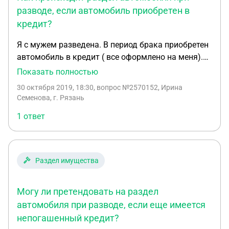
разводе, если автомобиль приобретен в
кредит?
Я с мужем разведена. В период брака приобретен
автомобиль в кредит ( все оформлено на меня).
Как при разделе имущества, отказаться от своей
Показать полностью
1/2 доли в пользу бывшего супруга, чтобы он
30 октября 2019, 18:30
, вопрос №2570152, Ирина
платил кредит. Сумма моей 1/2 доли меньше чем
Семенова, г. Рязань
выплаты за весь оставшийся срок кредита.
1 ответ
Раздел имущества
Могу ли претендовать на раздел
автомобиля при разводе, если еще имеется
непогашенный кредит?