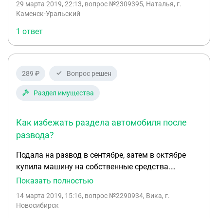
29 марта 2019, 22:13
, вопрос №2309395, Наталья, г.
Каменск-Уральский
1 ответ
289 ₽
Вопрос решен
Раздел имущества
Как избежать раздела автомобиля после
развода?
Подала на развод в сентябре, затем в октябре
купила машину на собственные средства.
Развели по суду только в январе. Может ли
Показать полностью
бывший муж отсудить половину стоимости авто,
14 марта 2019, 15:16
, вопрос №2290934, Вика, г.
не смотря на тот момент, что вместе уже не жили
Новосибирск
с момента подачи заявления в суд? Плюс после