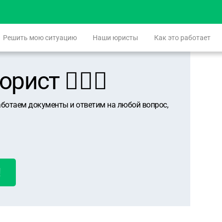
Решить мою ситуацию
Наши юристы
Как это работает
ист 👨🏻‍⚖️
аботаем документы и ответим на любой вопрос,
!