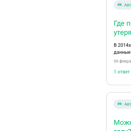
Ав
Где 
утер
В 2014з
данные
06 февра
1 ответ
Ав
Можн