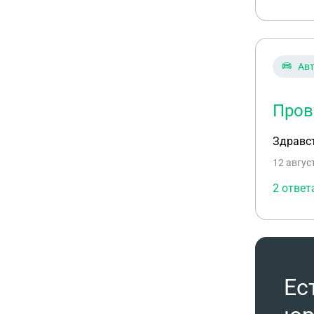
Ав
Пров
Здравст
12 авгус
2 ответ
Ес