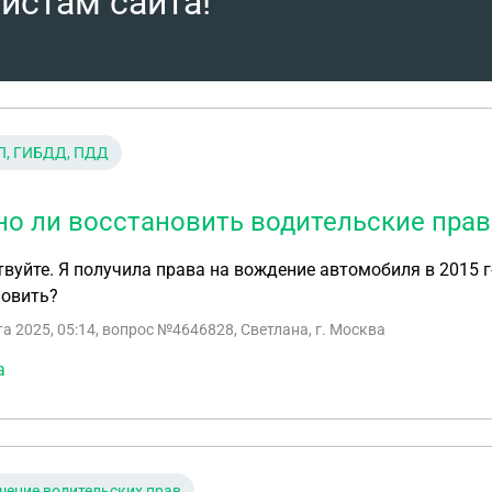
истам сайта!
П, ГИБДД, ПДД
о ли восстановить водительские права
вуйте. Я получила права на вождение автомобиля в 2015 го
новить?
та 2025, 05:14
, вопрос №4646828, Светлана, г. Москва
а
ение водительских прав