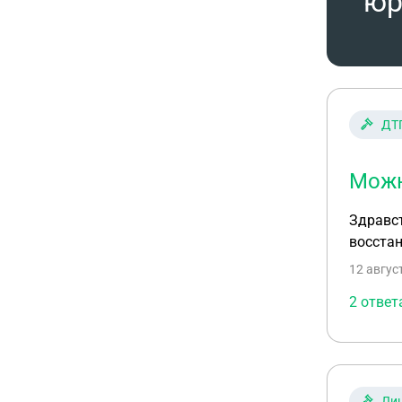
юр
ДТ
Можн
Здравст
восста
12 авгус
2 ответ
Лиш