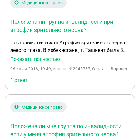
Медицинское право
Положена ли группа инвалидности при
атрофии зрительного нерва?
Постравматическая Атрофия зрительного нерва
левого глаза. В Узбекистане , г. Ташкент была 3
группа инвалидности. При переезде в РФ (уже
Показать полностью
гражданка РФ) в инвалидности было отказано.
06 июля 2018, 19:49
, вопрос №2045787, Ольга, г. Воронеж
Законно ли это или нет?
1 ответ
Медицинское право
Положена ли мне группа по инвалидности,
если у меня атрофия зрительного нерва?