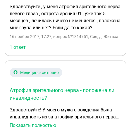
Здравствуйте , у меня атрофия зрительного нерва
левого глаза , острота зрения 01 , уже так 5
месяцев , лечилась ничего не меняется , положена
мне група или нет? Если да то какая?
16 ноября 2017, 17:27
, вопрос №1814751, Сия, д. Житаха
1 ответ
Медицинское право
Атрофия зрительного нерва - положена ли
инвалидность?
Здравствуйте! У моего мужа с рождения была
инвалидность из-за атрофии зрительного нерва
правого глаза, в 2000-х годах без объяснения
Показать полностью
причин его лишили инвалидности. У него острота