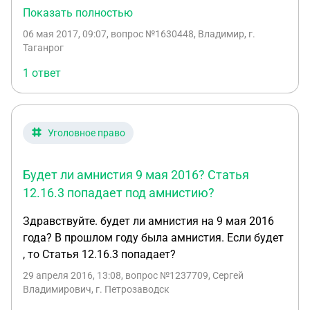
инвалид 2й группы, у него наиждевении
Показать полностью
несовершеннолетний сын. Ни когда не был судим.
06 мая 2017, 09:07
, вопрос №1630448, Владимир, г.
Может он рассчитать на амнистию к 9 мая 2017.
Таганрог
1 ответ
Уголовное право
Будет ли амнистия 9 мая 2016? Статья
12.16.3 попадает под амнистию?
Здравствуйте. будет ли амнистия на 9 мая 2016
года? В прошлом году была амнистия. Если будет
, то Статья 12.16.3 попадает?
29 апреля 2016, 13:08
, вопрос №1237709, Сергей
Владимирович, г. Петрозаводск