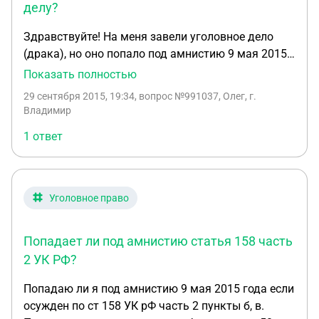
делу?
Здравствуйте! На меня завели уголовное дело
(драка), но оно попало под амнистию 9 мая 2015г.
В соответствии с ней, я оказался обязан
Показать полностью
выплатить истцу деньги за адвоката. Сам я с
29 сентября 2015, 19:34
, вопрос №991037, Олег, г.
решением не согласен и себя виновным не
Владимир
признаю. Как я могу отменить амнистию? С
1 ответ
какими заявлениями и куда обращаться?
Уголовное право
Попадает ли под амнистию статья 158 часть
2 УК РФ?
Попадаю ли я под амнистию 9 мая 2015 года если
осужден по ст 158 УК рФ часть 2 пункты б, в.