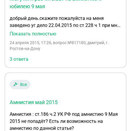
юбилею 9 мая
добрый день.скажите пожалуйста на меня
заведено уг дело 22.04.2015 по ст 228 ч 1 при мне
нашли 10.1г марихуанны,дело рассматривается в
Показать полностью
особом порядке,я ранее не судим,участник
24 апреля 2015, 17:26
, вопрос №817180, дмитрий, г.
боевых действий 99-01г.г у меня есть сын 1.5
Ростов-на-Дону
лет.скажите пожалуйста могу ли я расчитыват на
3 ответа
амнистию к юбилею дня победы,если нет какова
мне грозит мера наказания?
Все
Амнистия май 2015
Амнистия : ст.186 ч.2 УК РФ под амнистию 9 Мая
2015 не попадёт? Есть ли возможность на
амнистию по данной статье?