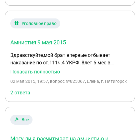
Уголовное право
Амнистия 9 мая 2015
Здравствуйте,мой брат впервые отбывает
наказание по ст.111ч.4 УКРФ .8лет 6 мес в
колонии строгого режима,он является ветераном
Показать полностью
боевых действий чечни, скажите коснется ли его
02 мая 2015, 19:57
, вопрос №825367, Елена, г. Пятигорск
амнистия которая выйдет 9 мая 2015г. Если да,
то на основании какого закона и какой статьи
2 ответа
ему могут снизить срок назначенного наказания?
Все
Могу ли я расчитыват на амнистию к