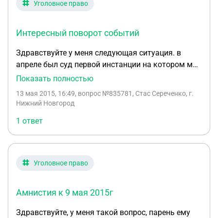
Уголовное право
Интересный поворот событий
Здравствуйте у меня следующая ситуация. в
апреле был суд первой инстанции на котором мне
огласили приговор со штрафом в 35000 руб. по ст.
Показать полностью
159 часть 1. я сразу подал на апелляционный суд
13 мая 2015, 16:49
, вопрос №835781, Стас Сереченко, г.
к тому времени вышел акт об амнистии 9 мая. на
Нижний Новгород
судебном заседании мы заявили о прекращении
1 ответ
уголовного дела на основании пункта 6
подпункта 3 акта об амнистии на что мне
ответили что в этом пункте говорится о
подозреваемых и обвиняемых а со слов
Уголовное право
обвинения уже являюсь осужденным. Но суть в
том что как я понимаю судимость дается только
Амнистия к 9 мая 2015г
после вступления приговора в законную силу то
есть после апелляционного суда. И суд зачитывая
Здравствуйте, у меня такой вопрос, парень ему
приговор вынес следующее отменить штраф на