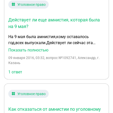
Уголовное право
Действует ли еще амнистия, которая была
на 9 мая?
На 9 мая была амнистия,кому оставалось
год,всех выпускали.Действует ли сейчас эта
амнистия? И еще 1 вопрос. Находясь в СИЗО,у
Показать полностью
меня подошло УДО,приговор вступил в законную
09 января 2016, 03:32
, вопрос №1092741, Александр, г.
силу,могу ли я написать удо?
Казань
1 ответ
Уголовное право
Как отказаться от амнистии по уголовному