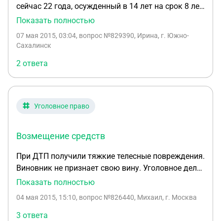
сейчас 22 года, осужденный в 14 лет на срок 8 лет
основании акта об амнистии пункта 9 и оставить
и 7 месяцев по статьям ч.1 ст.105; п. "в" ч. 4 ст.162;
Показать полностью
как бы приговор остальную его часть точнее в
п. "а" ч.3 ст.158 (на сегодняшний день ему
силе. как так возможно???
07 мая 2015, 03:04
, вопрос №829390, Ирина, г. Южно-
осталось отсидеть 1 год 5 месяцев) может ли
Сахалинск
попасть под амнистию к 9 мая 2015г. как
2 ответа
"первоход" совершивший преступление до 18 лет?
или как либо вообще?
Уголовное право
Возмещение средств
При ДТП получили тяжкие телесные повреждения.
Виновник не признает свою вину. Уголовное дело
прекращается в связи с амнистией ( 9 мая ).
Показать полностью
Возможно ли взыскать средства на возмещения
04 мая 2015, 15:10
, вопрос №826440, Михаил, г. Москва
ущерба и моральный вред ? Страховая так-же
отказывается выплачивать ОСАГО.
3 ответа