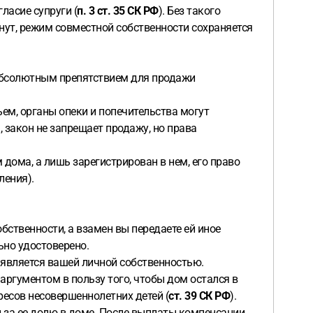
ласие супруги (
п. 3 ст. 35 СК РФ
). Без такого
гнут, режим совместной собственности сохраняется
я абсолютным препятствием для продажи
ем, органы опеки и попечительства могут
 закон не запрещает продажу, но права
дома, а лишь зарегистрирован в нем, его право
ления).
обственности, а взамен вы передаете ей иное
ьно удостоверено.
м является вашей личной собственностью.
 аргументом в пользу того, чтобы дом остался в
ресов несовершеннолетних детей (
ст. 39 СК РФ
).
и за ее долю в доме. После выплаты компенсации