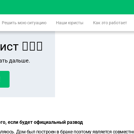
Решить мою ситуацию
Наши юристы
Как это работает
 👨🏻‍⚖️
ать дальше.
!
его, если будет официальный развод
являюсь. Дом был построен в браке поэтому является совмест