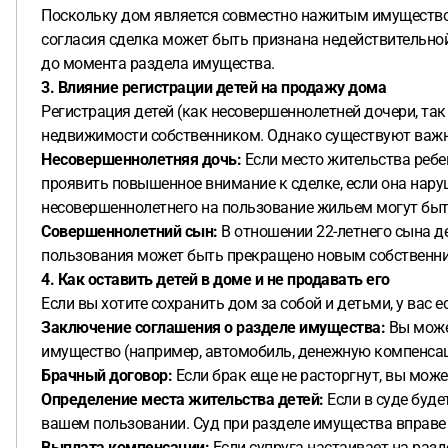
Поскольку дом является совместно нажитым имуществом,
согласия сделка может быть признана недействительной 
до момента раздела имущества.
3. Влияние регистрации детей на продажу дома
Регистрация детей (как несовершеннолетней дочери, та
недвижимости собственником. Однако существуют важ
Несовершеннолетняя дочь:
Если место жительства ребе
проявить повышенное внимание к сделке, если она наруш
несовершеннолетнего на пользование жильем могут быт
Совершеннолетний сын:
В отношении 22-летнего сына де
пользования может быть прекращено новым собственник
4. Как оставить детей в доме и не продавать его
Если вы хотите сохранить дом за собой и детьми, у вас е
Заключение соглашения о разделе имущества:
Вы може
имущество (например, автомобиль, денежную компенсац
Брачный договор:
Если брак еще не расторгнут, вы мож
Определение места жительства детей:
Если в суде буде
вашем пользовании. Суд при разделе имущества вправе о
Выплата компенсации:
Если супруга настаивает на раз