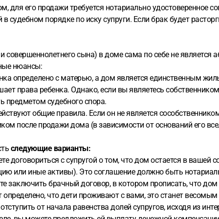
 для его продажи требуется нотариально удостоверенное сог
в судебном порядке по иску супруги. Если брак будет растор
к и совершеннолетнего сына) в доме сама по себе не являетс
ные нюансы:
нка определено с матерью, а дом является единственным жиль
ает права ребенка. Однако, если вы являетесь собственником,
ь предметом судебного спора.
йствуют общие правила. Если он не является сособственником 
ом после продажи дома (в зависимости от оснований его все
сть
следующие варианты:
те договориться с супругой о том, что дом остается в вашей с
ию или иные активы). Это соглашение должно быть нотариал
ете заключить брачный договор, в котором прописать, что до
т определено, что дети проживают с вами, это станет весомым
тступить от начала равенства долей супругов, исходя из инте
деле, вы можете предложить ей выплату денежной компенсаци