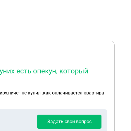
уних есть опекун, который
иру,ничег не купил .как оплачивается квартира
Задать свой вопрос