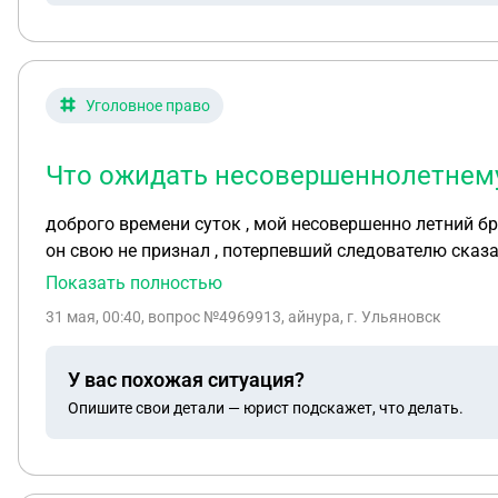
Уголовное право
Что ожидать несовершеннолетнему п
доброго времени суток , мой несовершенно летний брат сидит на браслете по статье 163 ч2 довез людей которые далее вымогали средства и имущество , вину
он свою не признал , потерпевший следователю сказа
Показать полностью
31 мая, 00:40
, вопрос №4969913, айнура, г. Ульяновск
У вас похожая ситуация?
Опишите свои детали — юрист подскажет, что делать.