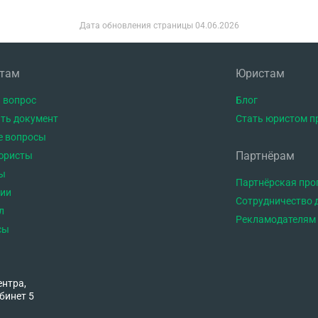
Дата обновления страницы
04.06.2026
нтам
Юристам
 вопрос
Блог
ть документ
Стать юристом п
е вопросы
Партнёрам
юристы
ы
Партнёрская пр
тии
Сотрудничество 
л
Рекламодателям
сы
ентра,
бинет 5