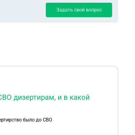
Задать свой вопрос
СВО дизертирам, и в какой
зертирство было до СВО