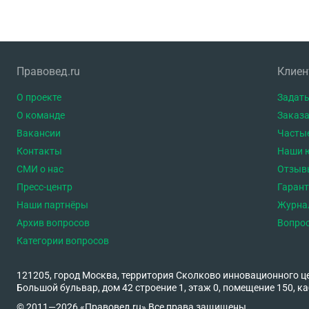
Правовед.ru
Клие
О проекте
Задать
О команде
Заказа
Вакансии
Часты
Контакты
Наши 
СМИ о нас
Отзыв
Пресс-центр
Гаран
Наши партнёры
Журна
Архив вопросов
Вопро
Категории вопросов
121205, город Москва, территория Сколково инновационного ц
Большой бульвар, дом 42 строение 1, этаж 0, помещение 150, ка
© 2011—2026 «Правовед.ru» Все права защищены.