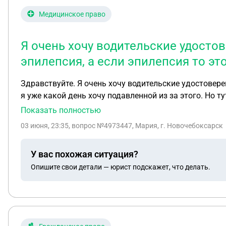
Медицинское право
Я очень хочу водительские удостове
эпилепсия, а если эпилепсия то э
Здравствуйте. Я очень хочу водительские удостоверен
я уже какой день хочу подавленной из за этого. Но т
хороший как у нормального человека то можно получ
Показать полностью
твердил твердил что нельзя и на всю жизнь это. Прав
03 июня, 23:35
, вопрос №4973447, Мария, г. Новочебоксарск
У вас похожая ситуация?
Опишите свои детали — юрист подскажет, что делать.