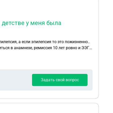
в детстве у меня была
пилепсия, а если эпилепсия то это пожизненно..
иться в анамнезе, ремиссия 10 лет ровно и ЭЭГ
кие удостоверения и водить. Но мне врач прям
получить эту справку.
Задать свой вопрос