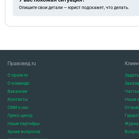
Опишите свои детали — юрист подскажет, что делать.
Правовед.ru
Клие
О проекте
Задать
О команде
Заказа
Вакансии
Часты
Контакты
Наши 
СМИ о нас
Отзыв
Пресс-центр
Гаран
Наши партнёры
Журна
Архив вопросов
Вопро