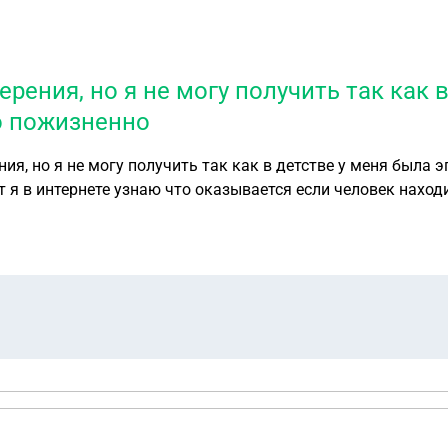
рения, но я не могу получить так как 
то пожизненно
ия, но я не могу получить так как в детстве у меня была э
ут я в интернете узнаю что оказывается если человек наход
ить справку о том что мне разрешено получать водительс
да это или нет? Если это правда то я готова на все что бы 