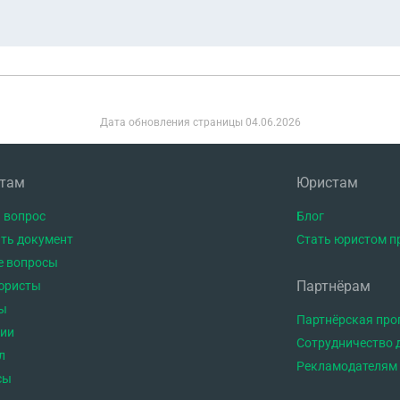
Дата обновления страницы
04.06.2026
нтам
Юристам
 вопрос
Блог
ть документ
Стать юристом п
е вопросы
Партнёрам
юристы
ы
Партнёрская пр
тии
Сотрудничество 
л
Рекламодателям
сы