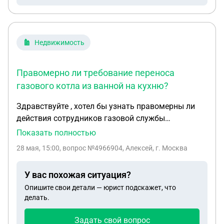
Недвижимость
Правомерно ли требование переноса
газового котла из ванной на кухню?
Здравствуйте , хотел бы узнать правомерны ли
действия сотрудников газовой службы
приостановившие подачу газа на отопительный
Показать полностью
котел и водонагреватель в частном доме
28 мая, 15:00
, вопрос №4966904, Алексей, г. Москва
находящиеся в ванной комнате с момента
подключения дома к газоснабжению в 2016 г. В
У вас похожая ситуация?
2025 в результате технического обслуживания
Опишите свои детали — юрист подскажет, что
был выдан акт об отсутствии нарушений и
делать.
неисправностей. Сейчас они требуют составить
проект об установки двухконтурного котла на
Задать свой вопрос