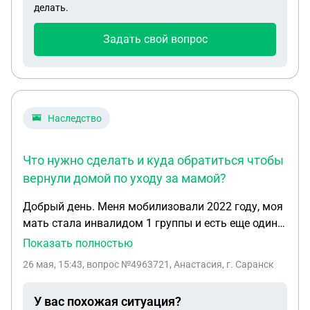
делать.
Задать свой вопрос
Наследство
Что нужно сделать и куда обратиться чтобы
вернули домой по уходу за мамой?
Добрый день. Меня мобилизовали 2022 году, моя
мать стала инвалидом 1 группы и есть еще один
сын но он не проживает с мамой и на иждивении
Показать полностью
есть ребёнок, т.к жена его умерла. Что нужно
26 мая, 15:43
, вопрос №4963721, Анастасия, г. Саранск
сделать и куда обратиться чтобы вернули домой
по уходу за мамой?
У вас похожая ситуация?