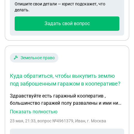
Опишите свои детали — юрист подскажет, что
делать.
Задать свой вопрос
Земельное право
Куда обратиться, чтобы выкупить землю
под заброшенным гаражом в кооперативе?
Здравствуйте есть гаражный кооператив ,
большинство гаражей полу развалены и ими ни
кто не пользуется, куда надо обратится , что б
Показать полностью
узнать можно ли выкупить землю одного из
23 мая, 21:33
, вопрос №4961379, Иван, г. Москва
гаражей для постройки своего