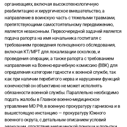
обезболивающего)
2. На основе заключения врача он
организациях, включая высокотехнологичную
будет направлен в свою воинскую часть с больничным
реабилитацию и хирургическое вмешательство, а
длиной в 30 дней, а там запрашивать отпуск по
направление в воинскую часть с тяжелыми травмами,
больничному после ввк и если отпустят поедет домой.
препятствующими самостоятельному передвижению,
Если он поедет в воинскую часть
Там нет условий для
является незаконным. Первоочередной задачей является
реабилитации, там вообще ничего нет , даже туалет в яме
подача рапорта на имя начальника госпиталя с
. В отпуск людей не отпускают уже давно ( Папа уже был в
требованием проведения полноценного обследования,
отпуске по ранению относительно недавно с ампутацией
включая КТ/МРТ для локализации осколков, и
пальца на ноге, хромал в блиндаже весь свой отпуск 45
проведения операции, а также рапорта с требованием
дней , а затем приступил к работе и был повторно
направления на Военно-врачебную комиссию (ВВК) для
направлен на БЗ)
От несправедливости и бессилия
определения категории годности к военной службе, так
хочется кричать. Мой близкий человек может остаться
как при наличии перебитого нерва и нарушении функций
инвалидом из за того что не получит вовремя
конечностей он объективно не может исполнять
необходимого лечения .
Осколки доставать
обязанности военной службы. Параллельно необходимо
отказываются , ждут пока все заживет , затем
подать жалобы в Главное военно-медицинское
потребуется консультация невролога , на которой нужно
управление МО РФ, в военную прокуратуру гарнизона и в
будет по всей ноге искать перебитый нерв для
вышестоящую инстанцию — прокуратуру Южного
проведения операции.
Все это время мой папа будет
военного округа, с детальным описанием условий
находится на полигоне в условиях антисанитарии ( после
эвакуации, отсутствия медицинской помощи и попытки