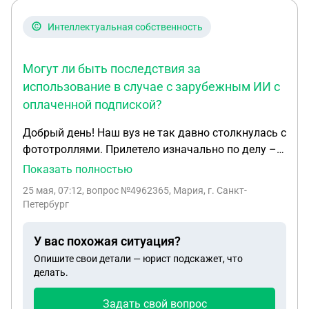
Интеллектуальная собственность
Могут ли быть последствия за
использование в случае с зарубежным ИИ с
оплаченной подпиской?
Добрый день! Наш вуз не так давно столкнулась с
фототроллями. Прилетело изначально по делу –
за стоковую фотку на обложке учебника 10-
Показать полностью
летней давности (без указания авторства и
25 мая, 07:12
, вопрос №4962365, Мария, г. Санкт-
оплаты), затем было еще несколько исков (тоже
Петербург
что-то по делу – и несколько, от которых удалось
отбиться). Для сотрудников на данный момент
У вас похожая ситуация?
создали инструкцию, но весьма урезанную:
Опишите свои детали — юрист подскажет, что
можно использовать личные фото / музейные с
делать.
указанием сайта музея / бесплатные фотостоки с
обязательным скрином плашки «скачать
Задать свой вопрос