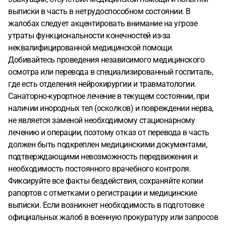
санатория )
Подскажите , что со своей стороны мы можем
выписки в часть в нетрудоспособном состоянии. В
сделать ? Как добиться лечения ? Сейчас мы все же
жалобах следует акцентировать внимание на угрозе
настояли на санатории , а дальнейший исход нам не
утраты функциональности конечностей из-за
понятен.. даже не знаем с чего начать и на что он имеет
неквалифицированной медицинской помощи.
права по закону
Добивайтесь проведения независимого медицинского
осмотра или перевода в специализированный госпиталь,
где есть отделения нейрохирургии и травматологии.
Санаторно-курортное лечение в текущем состоянии, при
наличии инородных тел (осколков) и повреждении нерва,
не является заменой необходимому стационарному
лечению и операции, поэтому отказ от перевода в часть
должен быть подкреплен медицинскими документами,
подтверждающими невозможность передвижения и
необходимость постоянного врачебного контроля.
Фиксируйте все факты бездействия, сохраняйте копии
рапортов с отметками о регистрации и медицинские
выписки. Если возникнет необходимость в подготовке
официальных жалоб в военную прокуратуру или запросов