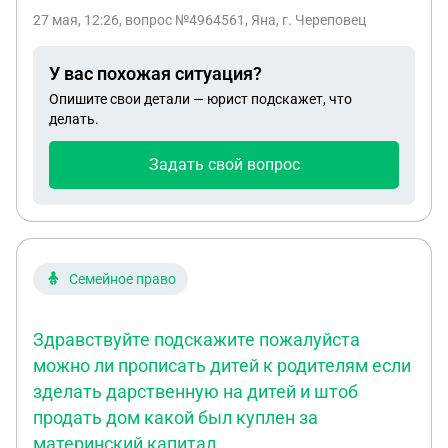
регистрацию по месту проживания. Сейчас
27 мая, 12:26
, вопрос №4964561, Яна, г. Череповец
ситуация поменялась,я приобрела жилье,в
которое прописалась на ПМЖ,хотела
У вас похожая ситуация?
зарегистрировать детей,но нужен либо сам
Опишите свои детали — юрист подскажет, что
бывший муж,либо хотя бы фотографии его
делать.
паспорта,ни того,ни другого нет, договориться с
ним невозможно. Поданы документы в суд о
Задать свой вопрос
лишении родительских прав и об определении
места жительства детей с мамой. Вопрос можно
ли как-то прописать детей со мной без его
документов и его самого? Или нужно ждать суда?
Квартира,в которой дети прописаны сейчас
Семейное право
является их и его долевой собствен
Здравствуйте подскажите пожалуйста
можно ли прописать дитей к родителям если
зделать дарственную на дитей и штоб
продать дом какой был куплен за
материнский капитал