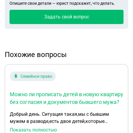
Опишите свои детали — юрист подскажет, что делать.
Задать свой вопрос
Похожие вопросы
Семейное право
Можно ли прописать детей в новую квартиру
без согласия и документов бывшего мужа?
Добрый день. Ситуация такая,мы с бывшим
мужем в разводе,есть двое детей,которые
проживают со мной,мы втроём имеем временную
Показать полностью