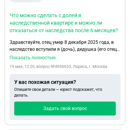
неделю. что мне делать? Можно ли ИП по взятым
для него кредитам перевести на него и его жену?
Что можно сделать с долей в
наследственной квартире и можно ли
отказаться от наследства после 6 месяцев?
Здравствуйте, отец умер 8 декабря 2025 года, в
наследство вступили я (дочь), дедушка (его отец)
и 2 несовершеннолетние дочери, которые
Показать полностью
находятся в реабилитационном центре под опекой
19 мая, 12:20
, вопрос №4956653, Лариса, г. Москва
(мамы у них нет). Есть 2к квартира, накопленные
деньги на карте и остаток по кредиту 18 тыс
У вас похожая ситуация?
рублей, в июне нужно нам идти к нотариусу за
Опишите свои детали — юрист подскажет, что
получением документа о наследстве, вопросы:
делать.
что мне можно сделать со своей долей в
квартире, можно ли мне отказаться от
Задать свой вопрос
наследства если пройдет срок 6 месяцев