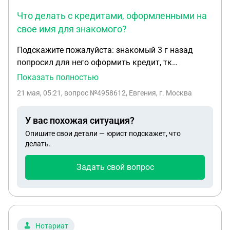
Что делать с кредитами, оформленными на
свое имя для знакомого?
Подскажите пожалуйста: знакомый 3 г назад
попросил для него оформить кредит, тк
находился в стадии банкротства.оформила 2
Показать полностью
кредита и 2 кредит карты на свое имя на общую
21 мая, 05:21
, вопрос №4958612, Евгения, г. Москва
сумму 1200000, по устной договоренности должен
был выплачивать сам. Какое-то время платил,
У вас похожая ситуация?
потом перестал, начались просрочки, я какое-то
Опишите свои детали — юрист подскажет, что
время платила сама. По состоянию здоровья
делать.
пришлось уволиться с работы. Мой единственный
источник дохода - пенсия. Сейчас ФССП мои счета
Задать свой вопрос
арестованы.уже больше года списывают в
соответствии и ИП. У меня есть мой ипотечный
кредит, который не могу теперь выплачивать. ИП
тоже заведено.Есть расписка от знакомого на
сумму 2500000, срок заканчивается через
Нотариат