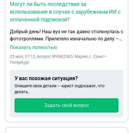
Могут ли быть последствия за
использование в случае с зарубежным ИИ с
оплаченной подпиской?
Добрый день! Наш вуз не так давно столкнулась с
фототроллями. Прилетело изначально по делу –
за стоковую фотку на обложке учебника 10-
Показать полностью
летней давности (без указания авторства и
25 мая, 07:12
, вопрос №4962365, Мария, г. Санкт-
оплаты), затем было еще несколько исков (тоже
Петербург
что-то по делу – и несколько, от которых удалось
отбиться). Для сотрудников на данный момент
У вас похожая ситуация?
создали инструкцию, но весьма урезанную:
Опишите свои детали — юрист подскажет, что
можно использовать личные фото / музейные с
делать.
указанием сайта музея / бесплатные фотостоки с
обязательным скрином плашки «скачать
Задать свой вопрос
бесплатно». Нейросети нежелательны, т.к. это
«серая зона» (и платить за них тоже, скорее всего,
не захотят). Соответственно, у нас в отделе сейчас
ломаются копья в связи с этой инструкцией и