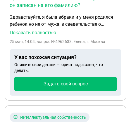
он записан на его фамилию?
Здравствуйте, я была вбраки и у меня родился
ребенок но не от мужа, в сведетельстве о
рождении ребенок записан на его фамилию и
Показать полностью
очества, сейчас мы вразводи он находится на сво
25 мая, 14:04
, вопрос №4962633, Елена, г. Москва
пропал безвести вазможно что ребенок палучит
выплаты хоть он не радной но фамилия и очества
У вас похожая ситуация?
мужа
Опишите свои детали — юрист подскажет, что
делать.
Задать свой вопрос
Интеллектуальная собственность