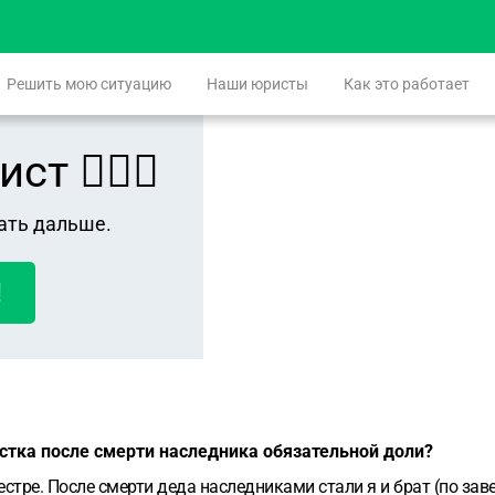
Решить мою ситуацию
Наши юристы
Как это работает
 👨🏻‍⚖️
ать дальше.
!
астка после смерти наследника обязательной доли?
стре. После смерти деда наследниками стали я и брат (по зав