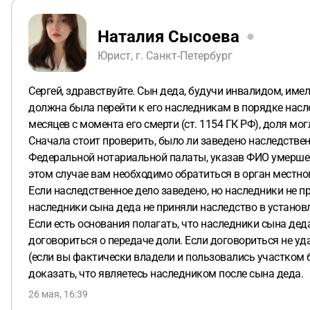
Наталия Сысоева
Юрист, г. Санкт-Петербург
Сергей, здравствуйте. Сын деда, будучи инвалидом, имел
должна была перейти к его наследникам в порядке насле
месяцев с момента его смерти (ст. 1154 ГК РФ), доля 
Сначала стоит проверить, было ли заведено наследстве
Федеральной нотариальной палаты, указав ФИО умершего
этом случае вам необходимо обратиться в орган местно
Если наследственное дело заведено, но наследники не пр
наследники сына деда не приняли наследство в установ
Если есть основания полагать, что наследники сына дед
договориться о передаче доли. Если договориться не уд
(если вы фактически владели и пользовались участком б
доказать, что являетесь наследником после сына деда.
26 мая, 16:39