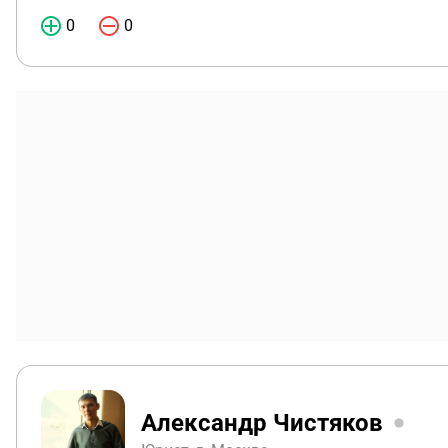
0
0
Александр Чистяков