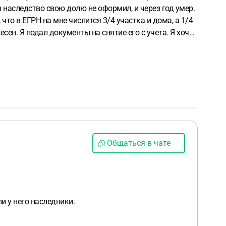
 наследство свою долю не оформил, и через год умер.
что в ЕГРН на мне числится 3/4 участка и дома, а 1/4
сен. Я подал документы на снятие его с учета.
Я хочу
 проблем с постановкой на учет, страхованием и
Общаться в чате
и у него наследники.