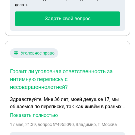
делать.
Задать свой вопрос
Уголовное право
Грозит ли уголовная ответственность за
интимную переписку с
несовершеннолетней?
Здравствуйте. Мне 36 лет, моей девушке 17, мы
общаемся по переписке, так как живём в разных
городах и ждём, пока ей исполнится 18лет, чтобы
Показать полностью
узаконить наши отношения. Переписка между
17 мая, 21:39
, вопрос №4955090, Владимир, г. Москва
нами интимно го характера тоже была. Недавно