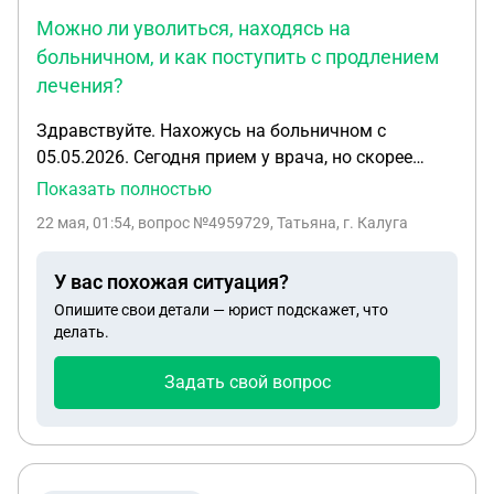
Можно ли уволиться, находясь на
больничном, и как поступить с продлением
лечения?
Здравствуйте. Нахожусь на больничном с
05.05.2026. Сегодня прием у врача, но скорее
всего продлят. Приходилось выходить на работу,
Показать полностью
что усугубило состояние. Стоит ли просить врача
22 мая, 01:54
, вопрос №4959729, Татьяна, г. Калуга
выписать, вопреки состоянию здоровья, или
продлять и написать заявление об увольнении,
У вас похожая ситуация?
находясь на больничном? Работодатель не
Опишите свои детали — юрист подскажет, что
приемлет больничные более 10 дней. Но
делать.
состояние здоровья не позволяет выйти
полноценно на работу.
Задать свой вопрос