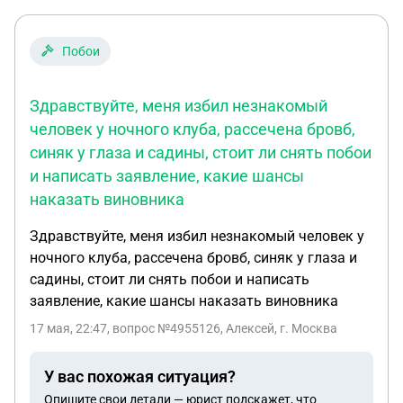
могу ли я повлиять на то, чтобы выплаты за эту
квартиру не прекращались? Пока что муж
заявление в суд не подавал. Хотела узнать свои
Побои
права, чтобы быть готовой к этому процессу.
Здравствуйте, меня избил незнакомый
человек у ночного клуба, рассечена бровб,
синяк у глаза и садины, стоит ли снять побои
и написать заявление, какие шансы
наказать виновника
Здравствуйте, меня избил незнакомый человек у
ночного клуба, рассечена бровб, синяк у глаза и
садины, стоит ли снять побои и написать
заявление, какие шансы наказать виновника
17 мая, 22:47
, вопрос №4955126, Алексей, г. Москва
У вас похожая ситуация?
Опишите свои детали — юрист подскажет, что