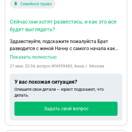
Семейное право
Сейчас они хотят развестись, и как это все
будет выглядеть?
Здравствуйте, подскажите пожалуйста Брат
разводится с женой Начну с самого начала как
все было У родителей была двух комнатная
Показать полностью
квартира, позже купили брату однокомнатную ,
21 мая, 20:34
, вопрос №4959483, Анна, г. Москва
оформлена на него. Потом появилась у него
девушка, поженились , родили ребенка Через
У вас похожая ситуация?
примерно пол года родители предложили
Опишите свои детали — юрист подскажет, что
обменяться квартирами, отдав мат капитал
делать.
родителям. Получается брат и жена вложили в
квартиру мат капитал и обменялись с
Задать свой вопрос
родителями. Сейчас как я понимаю в двух комн
квартире у брата, жены и сына по доли. Сейчас
они хотят развестись, и как это все будет