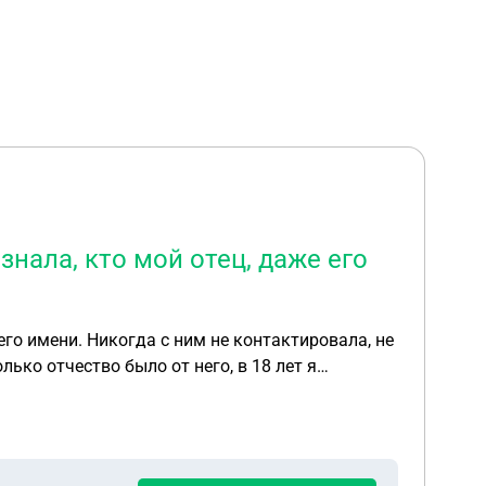
знала, кто мой отец, даже его
 его имени. Никогда с ним не контактировала, не
ько отчество было от него, в 18 лет я
меня не было возможности в 18 лет обратиться в
да я выяснила, что отец умер в 2014 году. Могу