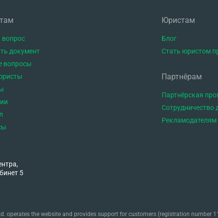
нтам
Юристам
 вопрос
Блог
ть документ
Стать юристом п
е вопросы
Партнёрам
юристы
ы
Партнёрская пр
тии
Сотрудничество 
л
Рекламодателям
сы
ентра,
бинет 5
. operates the website and provides support for customers (registration number 11