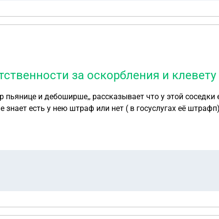
тственности за оскорбления и клевету
янице и дебоширше,, рассказывает что у этой соседки есть адм
траф или нет ( в госуслугах её штрафп) Можно человека привлечь за оскорбления