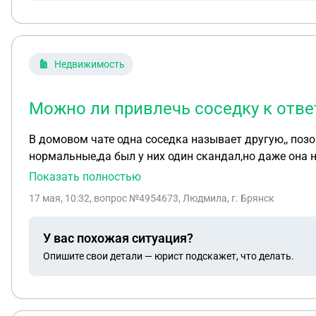
Недвижимость
Можно ли привлечь соседку к отве
В домовом чате одна соседка называет другую,, позор пь
нормальные,да был у них один скандал,но даже она не знает есть у нею ш
клевету в домовом чате.
Показать полностью
17 мая, 10:32
, вопрос №4954673, Людмила, г. Брянск
У вас похожая ситуация?
Опишите свои детали — юрист подскажет, что делать.