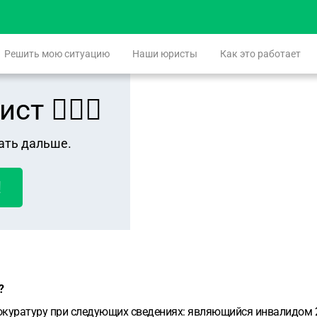
Решить мою ситуацию
Наши юристы
Как это работает
 👨🏻‍⚖️
ать дальше.
!
?
уратуру при следующих сведениях: являющийся инвалидом 2 