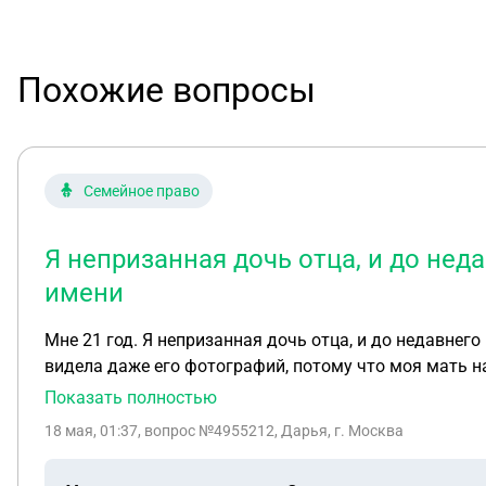
Похожие вопросы
Семейное право
Я непризанная дочь отца, и до неда
имени
Мне 21 год. Я непризанная дочь отца, и до недавнего
видела даже его фотографий, потому что моя мать на
поменяла отчество в честь близкого человека, так ка
Показать полностью
суд, я была слишком зависимой от мамы. Назвала имя
18 мая, 01:37
, вопрос №4955212, Дарья, г. Москва
ли я восстановить сроки на наследство вместе с уст