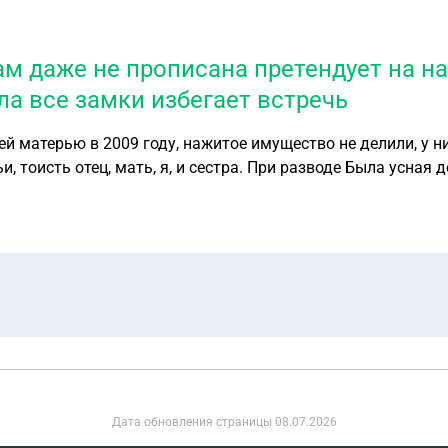
там даже не прописана претендует на н
ла все замки избегает встречь
ей матерью в 2009 году, нажитое имущество не делили, у 
, тоисть отец, мать, я, и сестра. При разводе Была усная
е подает на алименты, отец обеспечивает дочь до ее сове
с прицепом это все нажитое за долго до брака с нынешней 
т документы на вступление в наследство сменила все замки
дарственую, чтобы жена получила са
Дата обновления страницы
08.07.2026