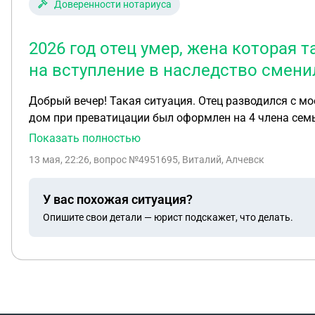
Доверенности нотариуса
2026 год отец умер, жена которая 
на вступление в наследство смени
Добрый вечер! Такая ситуация. Отец разводился с мо
дом при преватицации был оформлен на 4 члена семьи
моя мать дарим ему свои части недвижимости, мать н
Показать полностью
2025 году отец женился, у него дом, в доме, машина 
13 мая, 22:26
, вопрос №4951695, Виталий, Алчевск
даже не прописана претендует на наследство, не дае
У вас похожая ситуация?
Опишите свои детали — юрист подскажет, что делать.