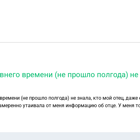
внего времени (не прошло полгода) не 
 времени (не прошло полгода) не знала, кто мой отец, даже
меренно утаивала от меня информацию об отце. У меня тол
к мама не говорила мне, кто отец, как бы я ни просила. У 
 отца она мне только недавно, по исполнению 21 года. Тог
ановлением отцовства, подав соединённый иск?