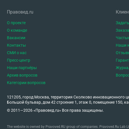
Правовед.ru
Клие
О проекте
Задать
О команде
Заказа
Вакансии
Часты
Контакты
Наши 
СМИ о нас
Отзыв
Пресс-центр
Гаран
Наши партнёры
Журна
Архив вопросов
Вопро
Категории вопросов
121205, город Москва, территория Сколково инновационного ц
Большой бульвар, дом 42 строение 1, этаж 0, помещение 150, ка
© 2011—2026 «Правовед.ru» Все права защищены.
The website is owned by Pravoved.RU group of companies. Pravoved.Ru Lab Ltd