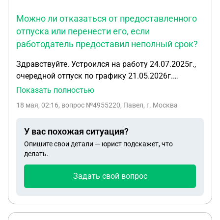
Можно ли отказаться от предоставленного
отпуска или перенести его, если
работодатель предоставил неполный срок?
Здравствуйте. Устроился на работу 24.07.2025г.,
очередной отпуск по графику 21.05.2026г.
Написал заявление на отпуск в полном объеме
Показать полностью
(36 дней) 12.05.2026г.(работодатель зачем то
18 мая, 02:16
, вопрос №4955220, Павел, г. Москва
требует писать заявление на очередной отпуск). В
итоге мне предоставили только 29 дней
У вас похожая ситуация?
мотивируя это тем что я отработал неполный год.
Опишите свои детали — юрист подскажет, что
Вправе ли я отказаться от отпуска совсем или
делать.
требовать его переноса на более поздний срок?
Ну или какие действия еще я могу предпринять в
Задать свой вопрос
этой ситуации?