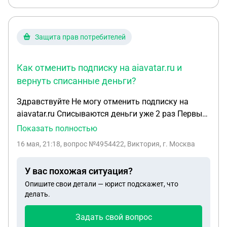
просто везде заблокировал). И я пыталась
разобраться с этим человеком по хорошему, но
он не хочет. Говорит деньги, либо фигурки, либо я
Защита прав потребителей
пишу заявление. Говорит, что это "ошибочный
перевод" и что я обязана вернуть ему деньги. Я
Как отменить подписку на aiavatar.ru и
боюсь, он угрожает блокировкой счетов и
вернуть списанные деньги?
штрафами, возмещением его расходов на суд и
тд... Что делать? Угрожает ли мне что то? Я его
Здравствуйте Не могу отменить подписку на
заблокировала, мне страшно.
aiavatar.ru Списываются деньги уже 2 раз Первый
раз вернули быстро Сейчас нет Просят заполнить
Показать полностью
какое-то заявление Вопрос не решён Мошенники
16 мая, 21:18
, вопрос №4954422, Виктория, г. Москва
У вас похожая ситуация?
Опишите свои детали — юрист подскажет, что
делать.
Задать свой вопрос