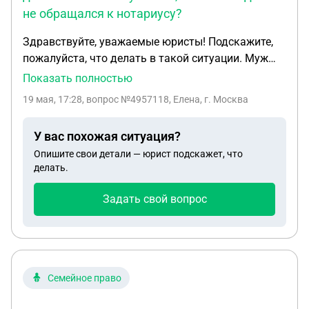
не обращался к нотариусу?
Здравствуйте, уважаемые юристы! Подскажите,
пожалуйста, что делать в такой ситуации. Муж
имеет в собственности 1/3 земельного участка в
Показать полностью
Подмосковье. Остальные 2/3 участка
19 мая, 17:28
, вопрос №4957118, Елена, г. Москва
принадлежали на праве собственности его
матери. Мать умерла в январе 2023 года. Муж (ее
У вас похожая ситуация?
единственный сын) наследственное дело не
Опишите свои детали — юрист подскажет, что
открывал, в наследство не вступал. Нужно ли что-
делать.
то написать, какой-либо отказ, например, от этих
2/3 участка? Если в течение 3 лет человек не
Задать свой вопрос
заявил никаких притязаний на участок, эта земля
«отойдет» государству?
Семейное право