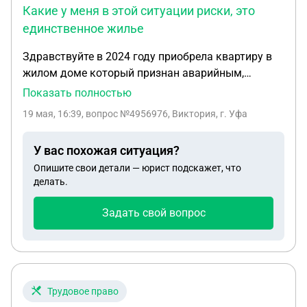
Какие у меня в этой ситуации риски, это
единственное жилье
Здравствуйте в 2024 году приобрела квартиру в
жилом доме который признан аварийным,
квартира оформлена на двоих
Показать полностью
несовершеннолетних детей. Дом должны были
19 мая, 16:39
, вопрос №4956976, Виктория, г. Уфа
расселить еще в 2025 году но так и не расселили.
Сейчас жители дома подали в суд на расселения.
У вас похожая ситуация?
Хотела уточнить по своей ситуации, мне сказали
Опишите свои детали — юрист подскажет, что
что так как я уже приобрела квартиру когда она
делать.
была признана аварийной мне только будет
выплачена компенсация на сумму указанную в
Задать свой вопрос
договоре купли продажи, могут ли ее оплатить
меньше этой стоимости? могу ли я написать
какое то заявление, что бы мне выплатили
раньше не дожидаясь когда уже всех начнут
переселять? Какие у меня в этой ситуации риски,
Трудовое право
это единственное жилье