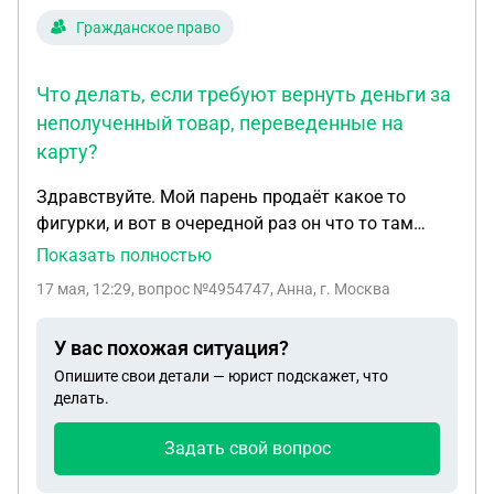
Гражданское право
Что делать, если требуют вернуть деньги за
неполученный товар, переведенные на
карту?
Здравствуйте. Мой парень продаёт какое то
фигурки, и вот в очередной раз он что то там
кому то втюхивает, ему за это скинули 7 тысяч, он
Показать полностью
дал мою карту и попросил, чтоб я сняла их. Через
17 мая, 12:29
, вопрос №4954747, Анна, г. Москва
несколько часов после этого мне пишет тот
человек (тк мой номер видимо был указан для
У вас похожая ситуация?
перевода) и говорит, что напишет на меня
Опишите свои детали — юрист подскажет, что
заявление и подаст в суд, если я не верну ему
делать.
деньги, ведь товар он не получил. Я говорю, что
денег тех у меня нет, а фигурки у парня и я не
Задать свой вопрос
могу повлиять на него, чтоб он их отдал (я уже
разговаривала и умоляла, не помогло, парень его