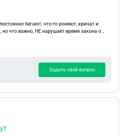
, но что важно, НЕ нарушает время закона о
та в 7 утра и единственный перерыв - это будни
Задать свой вопрос
а?