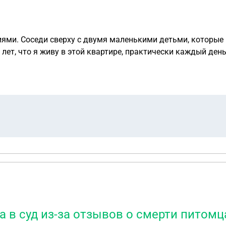
лет, что я живу в этой квартире, практически каждый день
ег и прыжки по квартире. Я стабильно просыпаюсь от грохо
чается, все договорённости действуют максимум неделю
-то большая проблема с перекрытиями, в
елкают и скрипят. Есть ли выход из этой ситуации?
а в суд из-за отзывов о смерти питомц