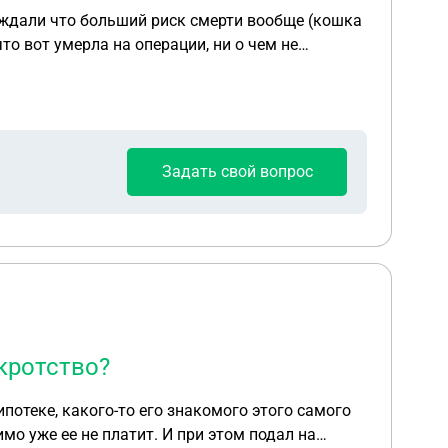
реждали что больший риск смерти вообще (кошка
что вот умерла на операции, ни о чем не
предупредили, деньги не вернули) оставила отзывы в интернете на разных площадках. Какое решение примет судья? Что мне лучше делать в этой ситуации?
Задать свой вопрос
кротство?
потеке, какого-то его знакомого этого самого
имо уже ее не платит. И при этом подал на