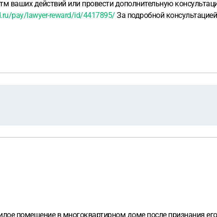
тм ваших действий или провести дополнительную консультаци
.ru/pay/lawyer-reward/id/4417895/
За подробной консультацией
жилое помещение в многоквартирном доме после признания ег