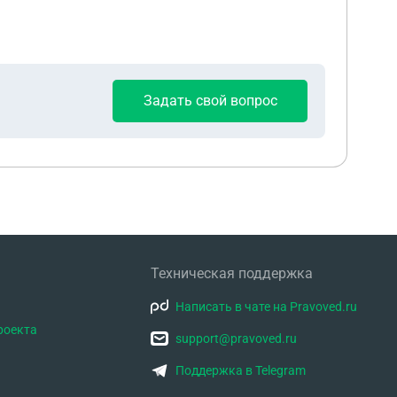
опросов не возникнет. Я то конечно, думаю, что
так как он просто обосрал свою кредитную
Задать свой вопрос
Техническая поддержка
Написать в чате на Pravoved.ru
роекта
support@pravoved.ru
Поддержка в Telegram