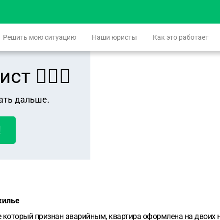
Решить мою ситуацию
Наши юристы
Как это работает
 👨🏻‍⚖️
ать дальше.
!
жилье
ме который признан аварийным, квартира оформлена на двоих