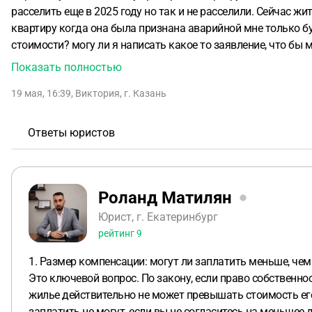
расселить еще в 2025 году но так и не расселили. Сейчас жи
квартиру когда она была признана аварийной мне только б
стоимости? могу ли я написать какое то заявление, что бы 
единственное жилье
Показать полностью
19 мая, 16:39
,
Виктория
,
г. Казань
Ответы юристов
Роланд Матилян
Юрист, г. Екатеринбург
рейтинг
9
1. Размер компенсации: могут ли заплатить меньше, чем
Это ключевой вопрос. По закону, если право собственн
жилье действительно не может превышать стоимость его
заплатить не могут, если вы не согласитесь на меньшее 