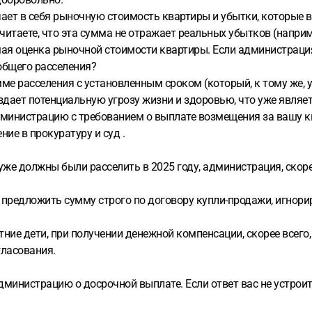
ет в себя рыночную стоимость квартиры и убытки, которые в
считаете, что эта сумма не отражает реальных убытков (напри
ая оценка рыночной стоимости квартиры. Если администрация с
общего расселения?
ме расселения с установленным сроком (который, к тому же, 
дает потенциальную угрозу жизни и здоровью, что уже являет
министрацию с требованием о выплате возмещения за вашу кв
ие в прокуратуру и суд .
уже должны были расселить в 2025 году, администрация, скорее
 предложить сумму строго по договору купли-продажи, игнор
ние дети, при получении денежной компенсации, скорее всего,
гласования.
дминистрацию о досрочной выплате. Если ответ вас не устрои