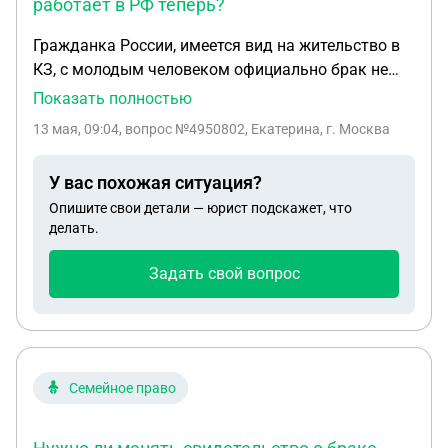
работает в РФ теперь?
Гражданка России, имеется вид на жительство в
КЗ, с молодым человеком официально брак не
заключался, подала на алименты в казахстане,
Показать полностью
есть ребенок. Могу ли подать на алименты в РФ
13 мая, 09:04
, вопрос №4950802, Екатерина, г. Москва
так как он работает в РФ теперь?
У вас похожая ситуация?
Опишите свои детали — юрист подскажет, что
делать.
Задать свой вопрос
Семейное право