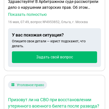
Здравствуйте! В Арбитражном суде рассмотрели
дело о нарушении авторских прав. Об этом
узнала только сейчас. Уведомления не поступало.
Показать полностью
Досудебной не поступало. Время на апелляцию
16 мая, 07:49
, вопрос №4953852, Ольга, г. Москва
вышло. Прошу подсказать могу ли подать
ходотайство на восстановление пропущенного
У вас похожая ситуация?
срока подачи апелляционной жалобы по причине
Опишите свои детали — юрист подскажет, что
того, что не участвовала в судебном процессе, т.к.
делать.
не была уведомлена.
Задать свой вопрос
Уголовное право
Призовут ли на СВО при восстановлении
утерянного военного билета после развода?