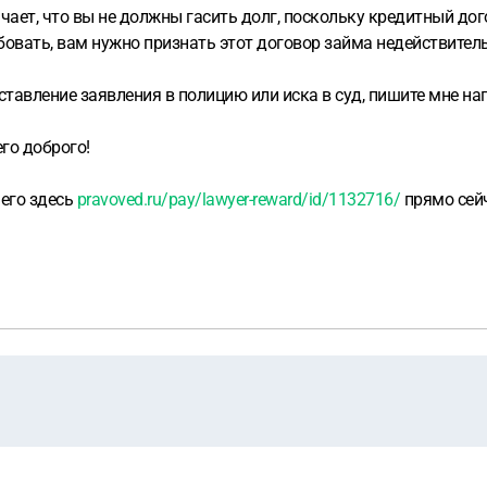
чает, что вы не должны гасить долг, поскольку кредитный до
ебовать, вам нужно признать этот договор займа недействитель
оставление заявления в полицию или иска в суд, пишите мне на
го доброго!
 его здесь
pravoved.ru/pay/lawyer-reward/id/1132716/
прямо сейч