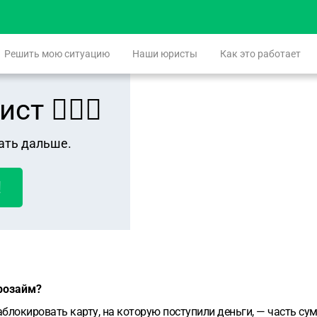
Решить мою ситуацию
Наши юристы
Как это работает
 👨🏻‍⚖️
ать дальше.
!
розайм?
окировать карту, на которую поступили деньги, — часть суммы