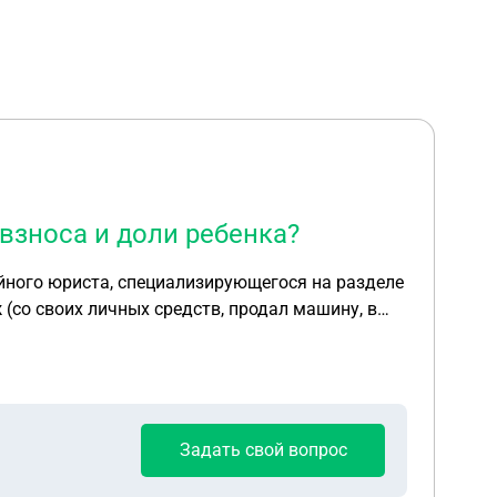
 взноса и доли ребенка?
ейного юриста, специализирующегося на разделе
ак как в квартире также выделена доля его
обязуется выплатить мне только фактически
Задать свой вопрос
нос мужа и долю его ребенка? Имеет ли