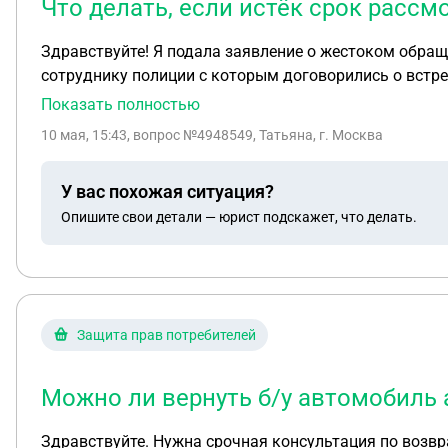
Что делать, если истёк срок расс
Здравствуйте! Я подала заявление о жестоком обращ
сотруднику полиции с которым договорились о встре
обращению.
Показать полностью
10 мая, 15:43
, вопрос №4948549, Татьяна, г. Москва
У вас похожая ситуация?
Опишите свои детали — юрист подскажет, что делать.
Защита прав потребителей
Можно ли вернуть б/у автомобиль 
Здравствуйте. Нужна срочная консультация по возврату б/у автомобиля из автосалона. 02.05.