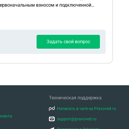
 первоначальным взносом и подключенной
 визуально осматривали, и якобы возврат
 Мы хотим понять: можем
лженность, взыскать проценты по кредиту,
Задать свой вопрос
ть стеклоомывателя, дверь/центральный замок
ителя?”
Техническая поддержка
Написать в чате на Pravoved.ru
роекта
support@pravoved.ru