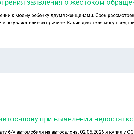
мотрения заявления о жестоком обраще
ении к моему ребёнку двумя женщинами. Срок рассмотрения
че по уважительной причине. Какие действия могу предпр
автосалону при выявлении недостатко
2026 я купил у ООО «АВТОСПОРТ» LADA Granta 2017 года за 480