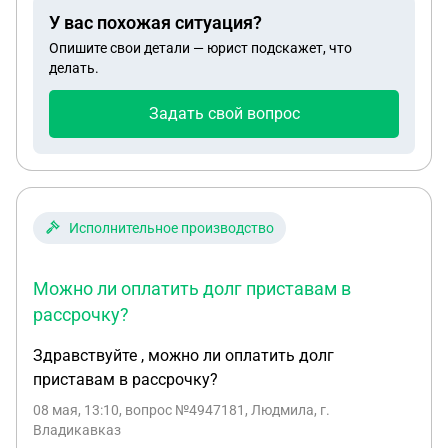
качества. Туда он ездил 2 недели. В итоге они
У вас похожая ситуация?
сказали что недостатков не обнаружено,но при
Опишите свои детали — юрист подскажет, что
работе он жутко нагревается. Считается ли что
делать.
уже прошло 14 дней с момента покупки? Или они
не учитывались на тот момент,когда уезжали в
Задать свой вопрос
центр? Как я могу вернуть деньги за телефон? Так
как таким телефоном я пользоваться не
буду,который ужасно греется и не держит заряд.
А за половину суток даже не перекинулись
данные
Исполнительное производство
Можно ли оплатить долг приставам в
рассрочку?
Здравствуйте , можно ли оплатить долг
приставам в рассрочку?
08 мая, 13:10
, вопрос №4947181, Людмила, г.
Владикавказ