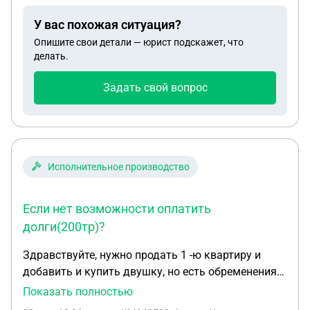
У вас похожая ситуация?
Опишите свои детали — юрист подскажет, что
делать.
Задать свой вопрос
Исполнительное производство
Если нет возможности оплатить
долги(200тр)?
Здравствуйте, нужно продать 1 -ю квартиру и
добавить и купить двушку, но есть обременения
от приставов, что можно сделать чтоб приставы
Показать полностью
сняли обременения? Если нет возможности