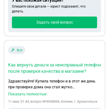
У вас похожая ситуация?
Опишите свои детали — юрист подскажет, что
делать.
Задать свой вопрос
Все
Как вернуть деньги за неисправный телефон
после проверки качества в магазине?
Здравствуйте! Купила телефон и в этот же день
при проверке дома она стал жутко
нагреваться,данные не переносились и заряд он
Показать полностью
не держит! На след.день я пошла в магазин (ДНС),
11 мая, 01:44
, вопрос №4948866, Ксения, г. Архангельск
на что мне сказали нужна отправка на проверку