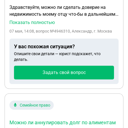
Здравствуйте, можно ли сделать доверие на
недвижимость моему отцу что-бы в дальнейшем
он смог без меня сделать временную прописку
Показать полностью
третьим лицам? Какие документы нужны? В
07 мая, 14:08
, вопрос №4946310, Александр, г. Москва
собственности квартиры состою я и
несовершеннолетний брат (отцы разные)!
У вас похожая ситуация?
Опишите свои детали — юрист подскажет, что
делать.
Задать свой вопрос
Семейное право
Можно ли аннулировать долг по алиментам