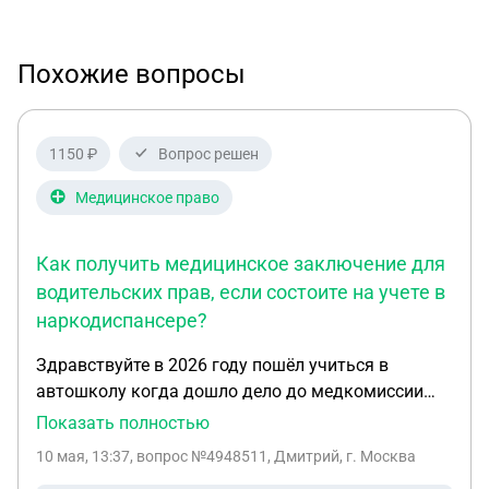
Похожие вопросы
1150 ₽
Вопрос решен
Медицинское право
Как получить медицинское заключение для
водительских прав, если состоите на учете в
наркодиспансере?
Здравствуйте в 2026 году пошёл учиться в
автошколу когда дошло дело до медкомиссии
оказалось что я стою на учёте в наркодиспансере
Показать полностью
в общей базе с 2012 года, но при этом когда
10 мая, 13:37
, вопрос №4948511, Дмитрий, г. Москва
проходил такую комиссию в 2014 году на