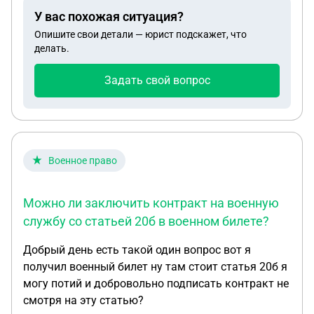
тракторные права у меня проблем не было.
У вас похожая ситуация?
Сейчас мне рекомендуют приходить по месту
Опишите свои детали — юрист подскажет, что
жительства к врачу наркологу каждый месяц в
делать.
течение 3 лет. Врач даже не обратил внимания на
справку которая была Дана по прошлому месту
Задать свой вопрос
жительства от нарколога что что я больше нигде
не привлекался также врач не учёл и справку от
участкового где я сейчас проживаю. Подскажите
пожалуйста что мне делать в этой ситуации Как
получить разрешение навождение автомобиля.
Военное право
Можно ли заключить контракт на военную
службу со статьей 20б в военном билете?
Добрый день есть такой один вопрос вот я
получил военный билет ну там стоит статья 20б я
могу потий и добровольно подписать контракт не
смотря на эту статью?