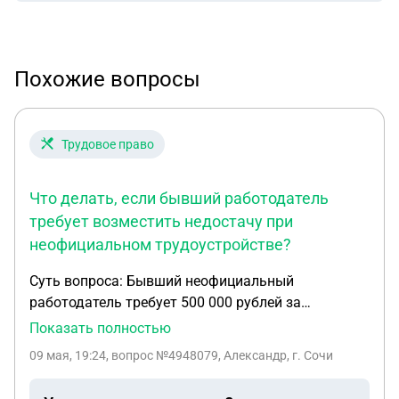
Похожие вопросы
Трудовое право
Что делать, если бывший работодатель
требует возместить недостачу при
неофициальном трудоустройстве?
Суть вопроса: Бывший неофициальный
работодатель требует 500 000 рублей за
недостачу, которую насчитали незаконно. Давят,
Показать полностью
угрожают полицией. Я уже работаю в другом
09 мая, 19:24
, вопрос №4948079, Александр, г. Сочи
месте официально, но не знаю, как защититься.
Описание ситуации: Я работала менеджером по