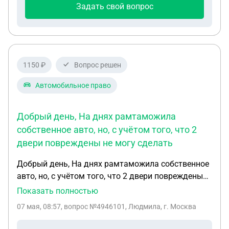
Задать свой вопрос
1150 ₽
Вопрос решен
Автомобильное право
Добрый день, На днях рамтаможила
собственное авто, но, с учётом того, что 2
двери повреждены не могу сделать
Добрый день, На днях рамтаможила собственное
авто, но, с учётом того, что 2 двери повреждены
не могу сделать СБГТС, жду выплаты от
Показать полностью
страховой, на таможню подавала техническое
07 мая, 08:57
, вопрос №4946101, Людмила, г. Москва
заключение с ним и прошла таможенную очистку.
На учёт поставить не могу пока не решу вопрос со