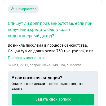
сыну могли дать копию договора купили продажи
наш если не имеют право его давать кроме
Банкротство
собственника
Спишут ли долг при банкротстве, если при
получении кредита был указан
недостоверный доход?
Возникла проблема в процессе банкротства.
Общая сумма долга около 750 тыс. рублей, и из
всех банков вопросы появились только у Сбера.
Показать полностью
Ситуация такая: был оформлен кредит на 300
09 мая, 22:11
, вопрос №4948143, Ева, г. Москва
тыс. рублей в период, когда я официально уже не
работала, так как примерно за месяц до этого
У вас похожая ситуация?
уволилась. Эти деньги пошли на погашение
Опишите свои детали — юрист подскажет, что
других кредитов. При оформлении кредита я
делать.
указала доход 200 тыс. рублей, хотя фактически
на тот момент постоянного дохода не было. При
Задать свой вопрос
этом все платежи по кредитам вносились