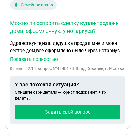
Семейное право
Можно ли оспорить сделку купли-продажи
дома, оформленную у нотариуса?
Здравствуйте,наш дедушка продал мне и моей
сестре дом,все оформлено было через нотариуса
официально,камера и тд. Дедушкин сын хочет
Показать полностью
через суд доказать что сделка была оформлена
09 мая, 22:14
, вопрос №4948178, Влад Ковалев, г. Москва
не законно якобы под давлением и тд, хотя
дедушка живет с нами в другом доме,уход за ним
У вас похожая ситуация?
так же за нами. В договоре прописано что после
Опишите свои детали — юрист подскажет, что
продажи имеет право с проживанием пока
делать.
жив,тоесть все было оформлено документально
на момент сделки был вменяемый,на момент
Задать свой вопрос
сделки он на учете нигде не стоял деменции тоже
не подтверждено.Какая вероятность на какой
стороне встанет судья? И каким образом его