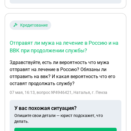
вовремя, без просрочек, примерно с июля по
ноябрь. Когда стало понятно, что дальше
справляться с выплатами не получается, я
обратилась к юристам. Они объяснили, что перед
Кредитование
подачей заявления о банкротстве нужно
несколько месяцев не оплачивать кредиты. В
Отправят ли мужа на лечение в Россию и на
итоге дело рассматривается уже больше года.
ВВК при продолжении службы?
Сейчас юристы просят предоставить какие-либо
документальные подтверждения того, что у меня
Здравствуйте, есть ли вероятность что мужа
был доход на тот момент, например договоры
отправят на лечение в Россию? Обязаны ли
ГПХ или другие документы. Долг не спишут? Нет
отправить на ввк? И какая вероятность что его
шансов?
оставят продолжать службу?
07 мая, 16:13
, вопрос №4946421, Наталья, г. Пенза
У вас похожая ситуация?
Опишите свои детали — юрист подскажет, что
делать.