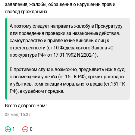
России это очень распространено. Пожалуйста, скажи
заявления, жалобы, обращения о нарушении прав и
мне, что делать.
свобод гражданина.
А поэтому следует направить жалобу в Прокуратуру,
для проведения проверки за незаконные действия,
самоуправство и привлечение виновных лиц к
ответственности (ст.10 Федерального Закона «О
прокуратуре РФ» от 17.01.1992 N 2202-1).
В противном случае, возможно, предъявить иск в суд
о возмещения ущерба (ст.15 ГК РФ), прочих расходов
и убытков, компенсации морального вреда (ст.151 ГК
РФ), в судебном порядке.
Всего доброго Вам!
08 мая, 15:37
1
0