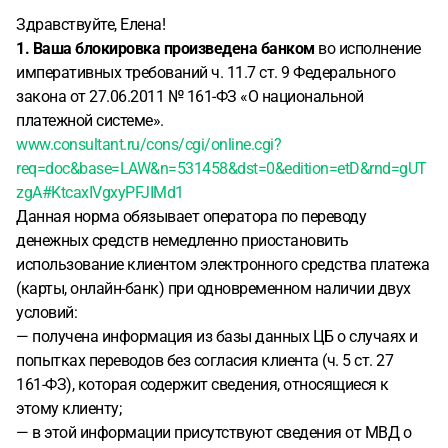
Здравствуйте, Елена!
1. Ваша блокировка произведена банком
во исполнение
императивных требований ч. 11.7 ст. 9 Федерального
закона от 27.06.2011 № 161-ФЗ «О национальной
платежной системе».
www.consultant.ru/cons/cgi/online.cgi?
req=doc&base=LAW&n=531458&dst=0&edition=etD&rnd=gUT
zgA#KtcaxIVgxyPFJIMd1
Данная норма обязывает оператора по переводу
денежных средств немедленно приостановить
использование клиентом электронного средства платежа
(карты, онлайн-банк) при одновременном наличии двух
условий:
— получена информация из базы данных ЦБ о случаях и
попытках переводов без согласия клиента (ч. 5 ст. 27
161-ФЗ), которая содержит сведения, относящиеся к
этому клиенту;
— в этой информации присутствуют сведения от МВД о