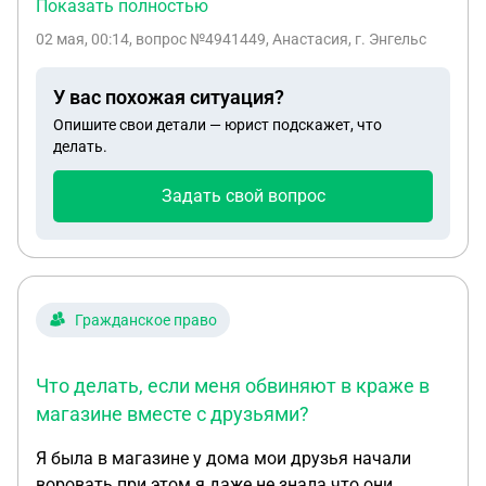
наткнулась на мошенников и те,получив данные
Показать полностью
от аккаунта Альфа-Банка начали переводить
02 мая, 00:14
, вопрос №4941449, Анастасия, г. Энгельс
огромные суммы через мою карту.После,заставив
написать бумагу мне заблокировали все счета
У вас похожая ситуация?
под 161 ФЗ.Написав о данной ситуации в Альфа-
Опишите свои детали — юрист подскажет, что
Банк те не верят,а от ЦБ нет точного ответа.Что
делать.
делать я не знаю,переписки никакой не
сохранилось,а что происходило с аккаунтом в
Задать свой вопрос
кабинете альфа банка-страшно подумать.Что
делать,помогите..
Гражданское право
Что делать, если меня обвиняют в краже в
магазине вместе с друзьями?
Я была в магазине у дома мои друзья начали
воровать при этом я даже не знала что они