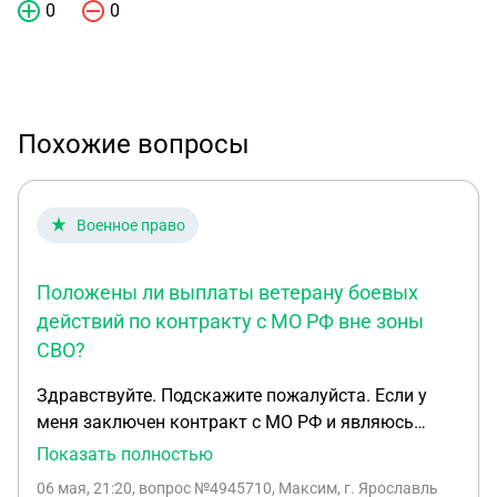
0
0
Похожие вопросы
Военное право
Положены ли выплаты ветерану боевых
действий по контракту с МО РФ вне зоны
СВО?
Здравствуйте. Подскажите пожалуйста. Если у
меня заключен контракт с МО РФ и являюсь
Ветераном Боевых действий и я сейчас не
Показать полностью
нахожусь в зоне СВО и КТО и если со мной что-то
06 мая, 21:20
, вопрос №4945710, Максим, г. Ярославль