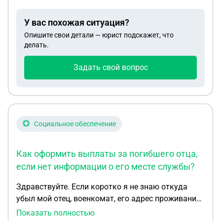
случится мне положены выплаты?
У вас похожая ситуация?
Опишите свои детали — юрист подскажет, что
делать.
Задать свой вопрос
Социальное обеспечение
Как оформить выплаты за погибшего отца,
если нет информации о его месте службы?
Здравствуйте. Если коротко я не знаю откуда
убыл мой отец, военкомат, его адрес проживания
знаю только часть , имею на руках свидетельство
Показать полностью