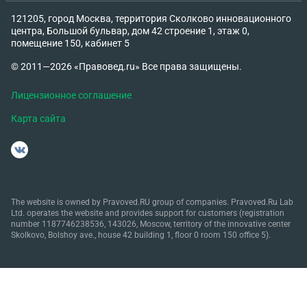
121205, город Москва, территория Сколково инновационного
центра, Большой бульвар, дом 42 строение 1, этаж 0,
помещение 150, кабинет 5
© 2011—2026 «Правовед.ru» Все права защищены.
Лицензионное соглашение
Карта сайта
The website is owned by Pravoved.RU group of companies. Pravoved.Ru Lab
Ltd. operates the website and provides support for customers (registration
number 1187746238536, 143026, Moscow, territory of the innovative center
Skolkovo, Bolshoy ave., house 42 building 1, floor 0 room 150 office 5).