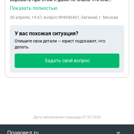
воруют и на нас вызвали полицию сказав что я и
Показать полностью
ребята воруют хотя я не взял даже пакет и мне не
30 апреля, 19:47
, вопрос №4940401, Евгений, г. Москва
верят говорят что полиция совсем разберётся что
мне делать и виновен ли я?
У вас похожая ситуация?
Опишите свои детали — юрист подскажет, что
делать.
Задать свой вопрос
Дата обновления страницы
07.05.2026
Правовед.ru