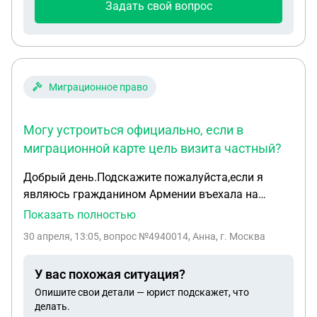
Задать свой вопрос
сделать в такой ситуации?
Миграционное право
Могу устроиться официально, если в
миграционной карте цель визита частный?
Добрый день.Подскажите пожалуйста,если я
являюсь гражданином Армении въехала на
территорию РФ по частному визиту ,прошла
Показать полностью
дактилоскопию и продлила миграционную карту
30 апреля, 13:05
, вопрос №4940014, Анна, г. Москва
на основании отца гражданина РФ на один год
.Документы все были сделаны в Омской области
У вас похожая ситуация?
,поскольку отец прописан в Омской области .На
Опишите свои детали — юрист подскажет, что
данный момент я прилетела в Сочи ,хочу
делать.
официально трудоустроиться.Могу устроиться