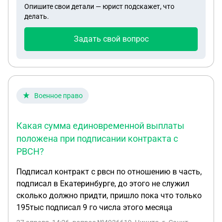
Опишите свои детали — юрист подскажет, что
выезжать обратно планирую в мае месяце ,
делать.
продлевал на основании трудогово договора
Задать свой вопрос
Военное право
Какая сумма единовременной выплаты
положена при подписании контракта с
РВСН?
Подписал контракт с рвсн по отношению в часть,
подписал в Екатеринбурге, до этого не служил
сколько должно придти, пришло пока что только
195тыс подписал 9 го числа этого месяца