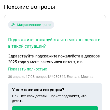
Похожие вопросы
Миграционное право
Подскажите пожалуйста что можно сделать
в такой ситуации?
Здравствуйте, подскажите пожалуйста в декабре
2025 года у меня закончился патент, и в
дальнейшем продлевал регистрацию на
Показать полностью
основании справки вид на жительство. На тот
30 апреля, 17:03
, вопрос №4939344, Елена, г. Москва
момент мне нужно было ставить печать в
миграционную карту о продлении. Но я не был
У вас похожая ситуация?
осведомлен об этом, узнал спустя 4 месяца.
Опишите свои детали — юрист подскажет, что
Обращался в мвд и мфц сотрудники сказали что
делать.
мне нужно выехать из страны и через год
вернуться. Подскажите пожалуйста что можно