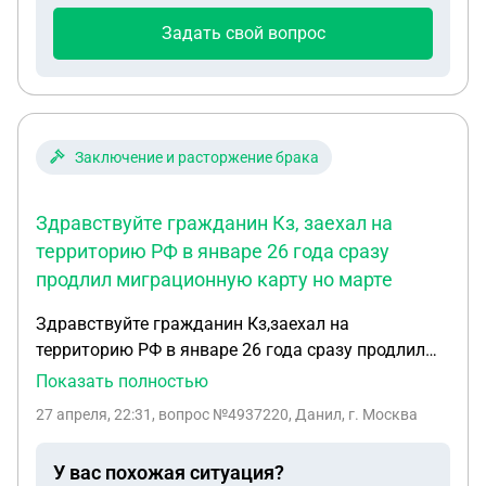
официально,если в миграционной карте цель
Задать свой вопрос
визита частный ?
Заключение и расторжение брака
Здравствуйте гражданин Кз, заехал на
территорию РФ в январе 26 года сразу
продлил миграционную карту но марте
Здравствуйте гражданин Кз,заехал на
территорию РФ в январе 26 года сразу продлил
миграционную карту но марте месяце пришлось
Показать полностью
выехать на территорию Кз миграционку как
27 апреля, 22:31
, вопрос №4937220, Данил, г. Москва
положено сдал на границе , в апреле месяце
заехал обратно на территорию РФ, вопрос нужно
У вас похожая ситуация?
ли опять продлевать миграционную карту ,