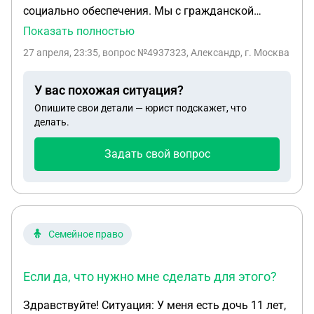
социально обеспечения. Мы с гражданской
женой, так скажем, в гражданском разводе.
Показать полностью
Вместе не живём. У нас есть два общих ребёнка.
27 апреля, 23:35
, вопрос №4937323, Александр, г. Москва
Жена получает повышенные пособия в связи с
рождением и уходом за детьми как мать
У вас похожая ситуация?
одиночка. В свидетельстве о рождении у детей в
Опишите свои детали — юрист подскажет, что
графе "Отец" прочерк. Но фамилии и отчество у
делать.
них мои (гражданская жена в своё время тоже
поменяла фамилию на мою). Я хочу вписать себя
Задать свой вопрос
как отца двоих детей. Подскажите, сохранятся ли
повышенные пособия у матери? Мать не
работает, доходов не имеет. Я работаю
официально. Проживаем в городе Москва.
Семейное право
Если да, что нужно мне сделать для этого?
Здравствуйте! Ситуация: У меня есть дочь 11 лет,