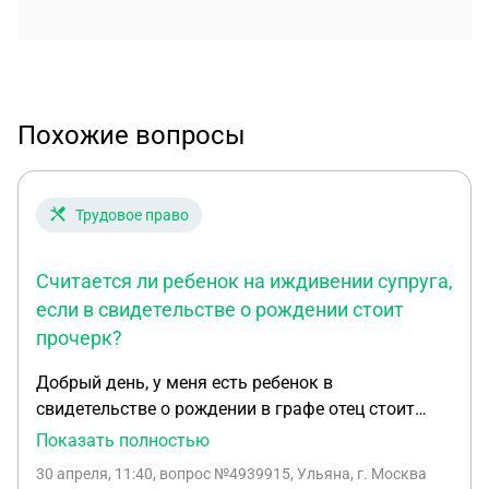
Похожие вопросы
Трудовое право
Считается ли ребенок на иждивении супруга,
если в свидетельстве о рождении стоит
прочерк?
Добрый день, у меня есть ребенок в
свидетельстве о рождении в графе отец стоит
прочерк. Вышла замуж, муж сейчас участок сво.
Показать полностью
Является ли что моя дочь находится на
30 апреля, 11:40
, вопрос №4939915, Ульяна, г. Москва
иждивении супруга или нет. Для получения льгот