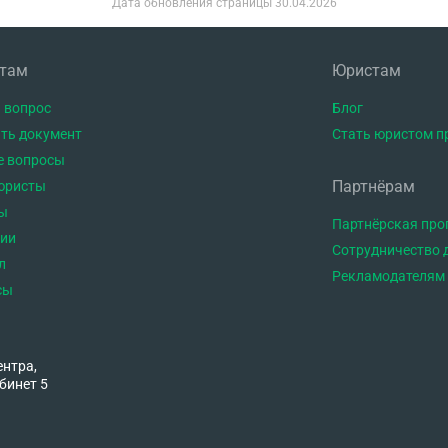
Дата обновления страницы
30.04.2026
нтам
Юристам
 вопрос
Блог
ть документ
Стать юристом п
е вопросы
Партнёрам
юристы
ы
Партнёрская пр
тии
Сотрудничество 
л
Рекламодателям
сы
ентра,
бинет 5