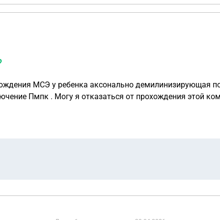
?
 у ребенка аксонально демилинизирующая полинейропатия сенсорных и
ет заключение Пмпк . Могу я отказаться от прохождения это