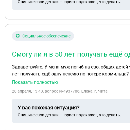
Опишите свои детали — юрист подскажет, что делать.
Социальное обеспечение
Смогу ли я в 50 лет получать ещё 
Здравствуйте. У меня муж погиб на сво, общих детей у нас нет,есть только у меня дети от первого брака. Я являюсь пенсионером по линии фсин. Смогу ли я в 50
лет получать ещё одну пенсию по потере кормильца?
Показать полностью
28 апреля, 13:43
, вопрос №4937786, Елена, г. Чита
У вас похожая ситуация?
Опишите свои детали — юрист подскажет, что делать.