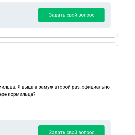
Задать свой вопрос
рмильца. Я вышла замуж второй раз, официально
тере кормильца?
Задать свой вопрос