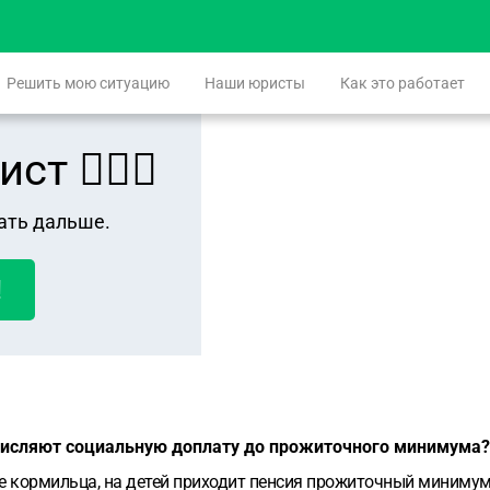
Решить мою ситуацию
Наши юристы
Как это работает
 👨🏻‍⚖️
ать дальше.
!
ачисляют социальную доплату до прожиточного минимума?
ре кормильца, на детей приходит пенсия прожиточный минимум 