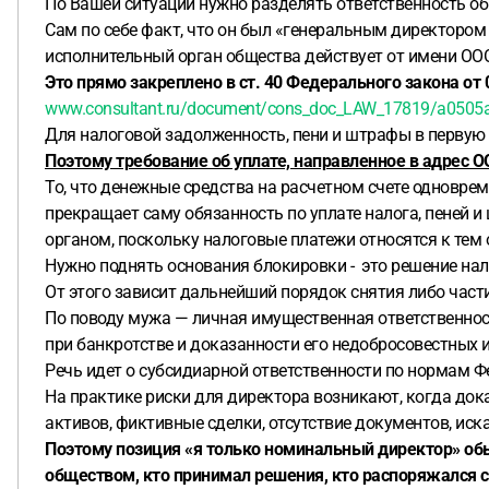
По Вашей ситуации нужно разделять ответственность об
Сам по себе факт, что он был «генеральным директором 
исполнительный орган общества действует от имени ООО
Это прямо закреплено в ст. 40 Федерального закона от
www.consultant.ru/document/cons_doc_LAW_17819/a0505
Для налоговой задолженность, пени и штрафы в первую 
Поэтому требование об уплате, направленное в адрес О
То, что денежные средства на расчетном счете одновре
прекращает саму обязанность по уплате налога, пеней 
органом, поскольку налоговые платежи относятся к тем
Нужно поднять основания блокировки - это решение нало
От этого зависит дальнейший порядок снятия либо част
По поводу мужа — личная имущественная ответственност
при банкротстве и доказанности его недобросовестных 
Речь идет о субсидиарной ответственности по нормам Феде
На практике риски для директора возникают, когда дока
активов, фиктивные сделки, отсутствие документов, иск
Поэтому позиция «я только номинальный директор» обы
обществом, кто принимал решения, кто распоряжался сч