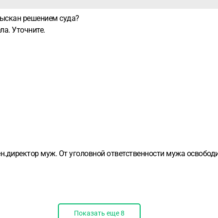
зыскан решением суда?
ла. Уточните.
н.директор муж. От уголовной ответственности мужа освободил
Показать еще
8