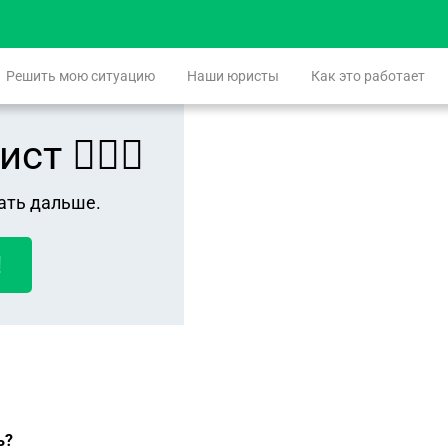
Решить мою ситуацию
Наши юристы
Как это работает
 👨🏻‍⚖️
ать дальше.
!
ь?