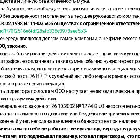
щества и личную ответственность мужа.
на бумаге», не освобождает его автоматически от ответствен
 без доверенности и отвечает за текущее руководство компан
 08.02.1998 № 14-ФЗ «Об обществах с ограниченной ответстве
ad1f70f2516e6fdf28afb335c3973aed5b3/
очередь являются долгом самой компании, а не физического 
ОО, законно.
менно заблокированы, действительно создает практическую пр
и штрафов, но оплачивать такие суммы обычно нужно через пр
 обязательствам, исполнение которых возможно в специальном
говой по ст. 76 НК РФ, судебный акт либо меры в рамках исп
ичного разрешения операций.
ь директора по долгам ООО наступает не автоматически, а пр
или неразумных действий.
рального закона от 26.10.2002 № 127-ФЗ «О несостоятельности 
зано, что именно его действия или бездействие привели к не
аженный учет, неподача заявления о банкротстве при наличии
чно сама по себе не работает, ее нужно подтверждать докум
етами, кто подписывал первичку, кто вел переговоры, кто п