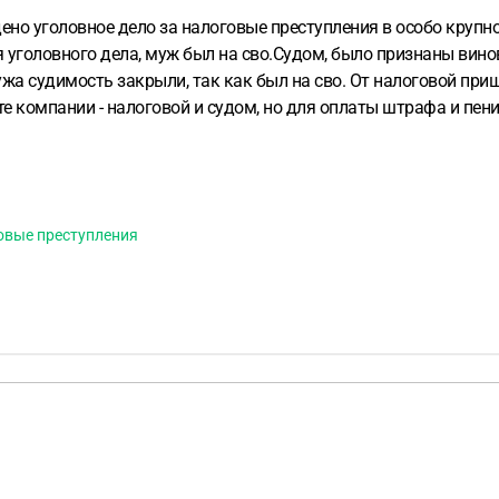
ено уголовное дело за налоговые преступления в особо круп
 уголовного дела, муж был на сво.Судом, было признаны вино
жа судимость закрыли, так как был на сво. От налоговой при
е компании - налоговой и судом, но для оплаты штрафа и пени
акой ситуации поступить? И действительно ли должен отвечать
овые преступления