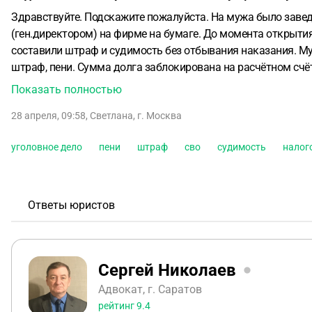
Здравствуйте. Подскажите пожалуйста. На мужа было завед
(ген.директором) на фирме на бумаге. До момента открытия
составили штраф и судимость без отбывания наказания. Му
штраф, пени. Сумма долга заблокирована на расчётном счёт
так как счёт заблокирован. Подскажите пожалуйста как в т
Показать полностью
28 апреля, 09:58
,
Светлана
,
г. Москва
уголовное дело
пени
штраф
сво
судимость
налог
Ответы юристов
Сергей Николаев
Адвокат, г. Саратов
рейтинг
9.4