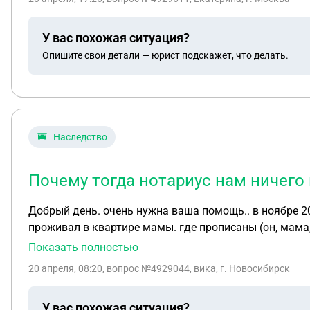
У вас похожая ситуация?
Опишите свои детали — юрист подскажет, что делать.
Наследство
Почему тогда нотариус нам ничего 
Добрый день. очень нужна ваша помощь.. в ноябре 2025 года умер родной брат. У него есть сын от первого брака, проживающий с мамой после развода. Брат
проживал в квартире мамы. где прописаны (он, мама, и его несоверш.сын..) Наследовать от брата нечего кроме 
все что осталось это последняя зп которая поступил
Показать полностью
на 250тр.. Мать умершего в апреле обратилась к нотариусу за консультацией , пришла узнать что нужно для того что бы отказаться от наследства.. та сказала
20 апреля, 08:20
, вопрос №4929044, вика, г. Новосибирск
что достаточно написать отказ но есть проблема несовершеннолетний наследник.. и для того что бы 
становится автоматическим наследником и принимает наследство Она написала заявление об открытии наследственного 
У вас похожая ситуация?