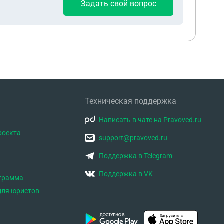
Задать свой вопрос
ство ничем помочь не может).. Пошли к
ормация конфедециальная..и вообще опека сама
ием то к одному то к другому что б передать
ниях о том что несовершеннолетний претендует
 Родители умершего откажутся,
Техническая поддержка
Написать в чате на Pravoved.ru
роекта
support@pravoved.ru
Поддержка в Telegram
Поддержка в VK
ограмма
для юристов