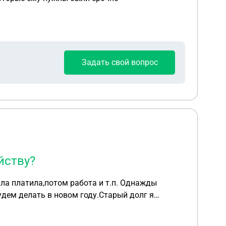
Задать свой вопрос
йству?
ала платила,потом работа и т.п. Однажды
будем делать в новом году.Старый долг я
бует денег?