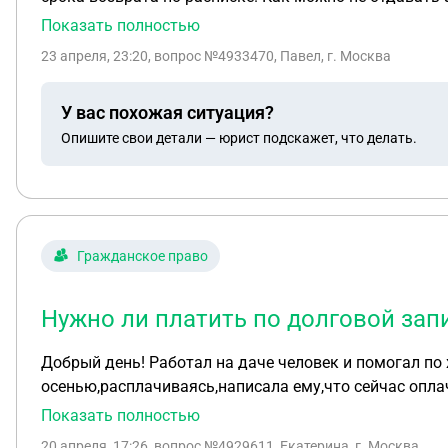
Показать полностью
23 апреля, 23:20
, вопрос №4933470, Павел, г. Москва
У вас похожая ситуация?
Опишите свои детали — юрист подскажет, что делать.
Гражданское право
Нужно ли платить по долговой зап
Добрый день! Работал на даче человек и помогал по
осенью,расплачиваясь,написала ему,что сейчас оплач
заплатила,а аванс нет.Так как случилось горе и было не до этого.Сейчас ему нужны 
Показать полностью
пропущено что буду должна,а написано,что должна. Чт
20 апреля, 17:26
, вопрос №4929611, Екатерина, г. Москва