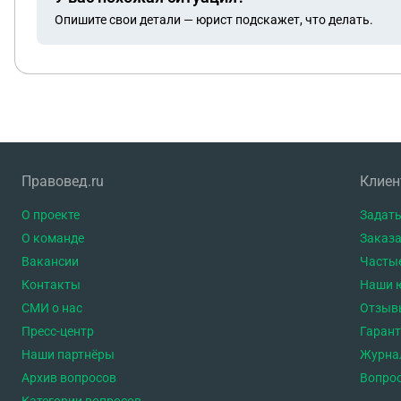
ничего не писал.. Нотариус сделала запрос в банки и в ГАИ , прошло три недели ответов от банков нет, из ГАИ тоже. личное посещение тоже вопрос не решило и
Опишите свои детали — юрист подскажет, что делать.
не ускорило.. Пришли в опеку, опека сказала без д
нотарису опять, с просьбой предоставить опеке вып
все может запросить через свои каналы связи.. В об
инфо одному от другого. как в глухом телефоне Подскажите пожалуйста: вычитали в интернете, что если мама несовершеннолетнего сына НЕ ЯВИТСЯ к
нотариусу по истечению срока 6 месяц (11.05) то и с
на наследство не писала! это так? почему тогда нот
несовершеннолетний сын умершего будет автоматич
Правовед.ru
Клие
О проекте
Задать
О команде
Заказа
Вакансии
Часты
Контакты
Наши 
СМИ о нас
Отзыв
Пресс-центр
Гаран
Наши партнёры
Журна
Архив вопросов
Вопро