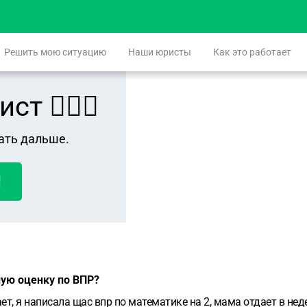
Решить мою ситуацию
Наши юристы
Как это работает
 👨🏻‍⚖️
ать дальше.
!
ную оценку по ВПР?
т, я написала щас впр по математике на 2, мама отдает в неде