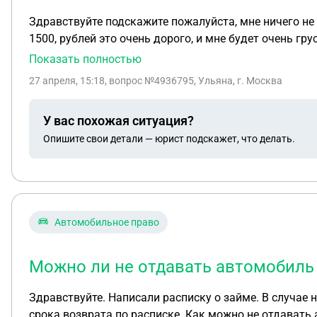
Здравствуйте подскажите пожалуйста, мне ничего не 
1500, рублей это очень дорого, и мне будет очень грустно если меня оставят на 2 год.. Как вы д
пожалуйста
Показать полностью
27 апреля, 15:18
, вопрос №4936795, Ульяна, г. Москва
У вас похожая ситуация?
Опишите свои детали — юрист подскажет, что делать.
Автомобильное право
Можно ли не отдавать автомобиль 
Здравствуйте. Написали расписку о займе. В случае не вазврата написали что переоформлю личный автомобиль. Срок вышел. Деньги смогу отдать позже
срока возврата по расписке. Как можно не отдавать