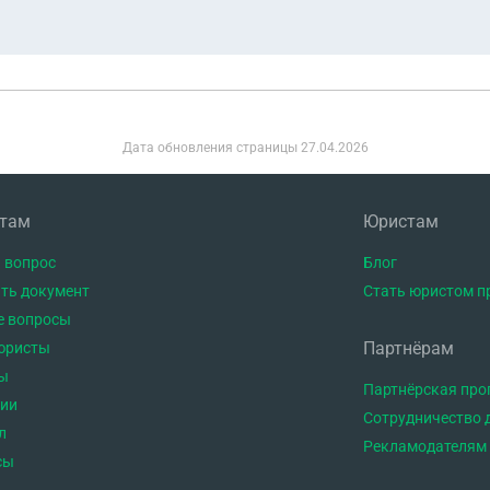
окументов ( О том что долги превышают наследуемое имуще
иски из бюро кред.историй) -ОТКАЗЫВАЕТ. говоря что инф
щем время идет результата нет! только записываемся на пр
ын умершего ничего не унаследует т.к. она никаких заявле
Дата обновления страницы
27.04.2026
ариус нам ничего не сказала? а наоборот сказала что если
еским наследником..
нтам
Юристам
 вопрос
Блог
ть документ
Стать юристом п
е вопросы
Партнёрам
юристы
ы
Партнёрская пр
тии
Сотрудничество 
л
Рекламодателям
сы