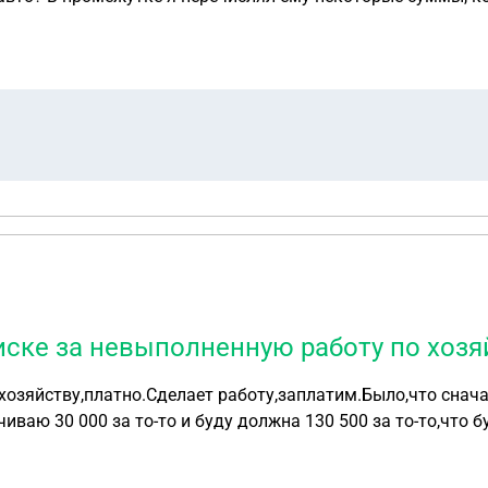
иске за невыполненную работу по хозя
 хозяйству,платно.Сделает работу,заплатим.Было,что снач
иваю 30 000 за то-то и буду должна 130 500 за то-то,что 
деньги и он скинул мне эту записку,что я должны 130 500. Но,там в
о мне делать,он ничего не закупал,ничего не сделал,а тре