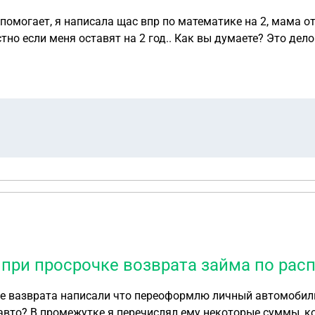
помогает, я написала щас впр по математике на 2, мама от
умаете? Это дело во мне? Репетиторе? Или школы? Подскажите
при просрочке возврата займа по рас
 авто? В промежутке я перечислял ему некоторые суммы, 