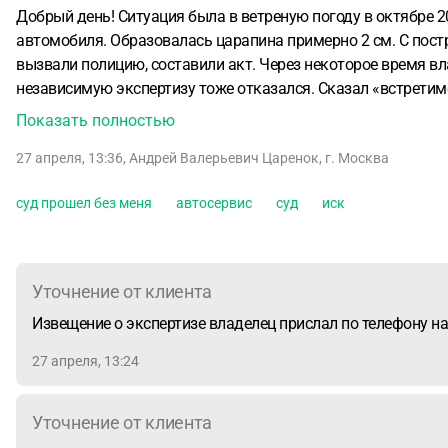
Добрый день! Ситуация была в ветреную погоду в октябре 2022 г. Выходил из машины, в результате резкого порыва ветра моя дверь стукнула крыло рядом стоящего
автомобиля. Образовалась царапина примерно 2 см. С пост
вызвали полицию, составили акт. Через некоторое время вл
независимую экспертизу тоже отказался. Сказал «встретимся
не было. Через 3,5 года приходит извещение на почту, что я
Показать полностью
могу защититься? Шлифовка стоит 1000, сначала владелец по
27 апреля, 13:36
,
Андрей Валерьевич Царенок
,
г. Москва
суд прошел без меня
автосервис
суд
иск
Уточнение от клиента
Извещение о экспертизе владелец прислал по телефону на 
27 апреля, 13:24
Уточнение от клиента