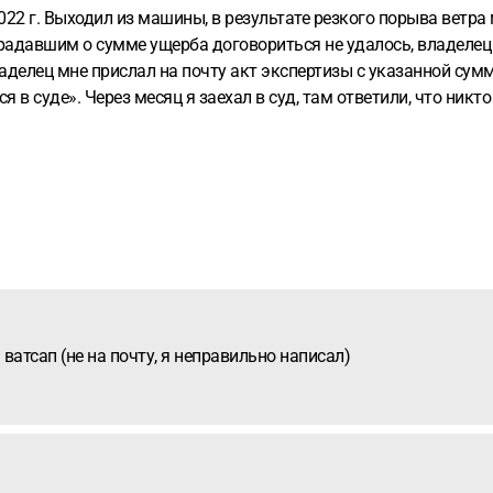
радавшим о сумме ущерба договориться не удалось, владелец 
аделец мне прислал на почту акт экспертизы с указанной сумм
 в суде». Через месяц я заехал в суд, там ответили, что никт
 должен заплатить 55 тыс, суд прошел без меня, было указано 
просил 19000, после экспертизы 26, сейчас 55. Ни каких докум
ватсап (не на почту, я неправильно написал)