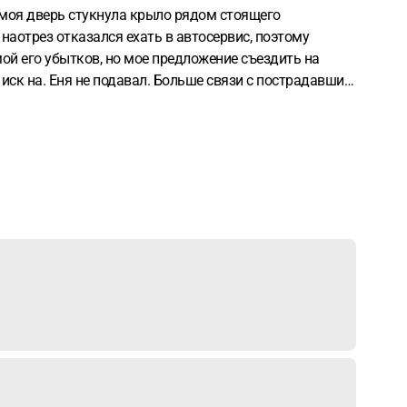
наотрез отказался ехать в автосервис, поэтому
ой его убытков, но мое предложение съездить на
о иск на. Еня не подавал. Больше связи с пострадавшим
что извещение было отправлено по почте. Как я сейчас
ентов и переписок, естественно, я не сохранил