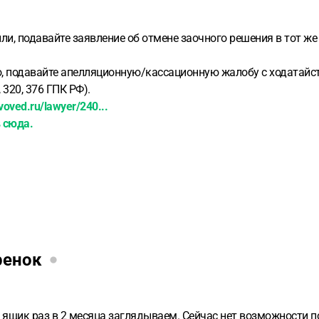
ли, подавайте заявление об отмене заочного решения в тот же с
о, подавайте апелляционную/кассационную жалобу с ходатайст
, 320, 376 ГПК РФ).
avoved.ru/lawyer/240...
 сюда.
ренок
 ящик раз в 2 месяца заглядываем. Сейчас нет возможности 