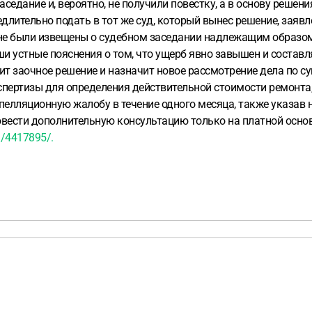
аседание и, вероятно, не получили повестку, а в основу решени
ительно подать в тот же суд, который вынес решение, заявлени
не были извещены о судебном заседании надлежащим образом и
 устные пояснения о том, что ущерб явно завышен и составляе
ит заочное решение и назначит новое рассмотрение дела по с
пертизы для определения действительной стоимости ремонта, 
апелляционную жалобу в течение одного месяца, также указав
овести дополнительную консультацию только на платной основ
d/4417895/.