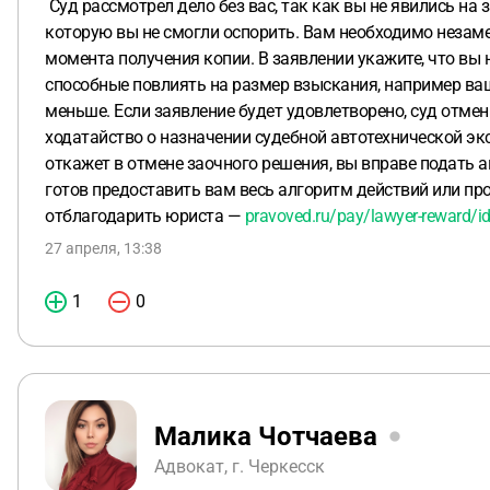
Суд рассмотрел дело без вас, так как вы не явились на з
которую вы не смогли оспорить. Вам необходимо незамедл
момента получения копии. В заявлении укажите, что вы 
способные повлиять на размер взыскания, например ваши
меньше. Если заявление будет удовлетворено, суд отмен
ходатайство о назначении судебной автотехнической экс
откажет в отмене заочного решения, вы вправе подать 
готов предоставить вам весь алгоритм действий или пр
отблагодарить юриста —
pravoved.ru/pay/lawyer-reward/i
27 апреля, 13:38
1
0
Малика Чотчаева
Адвокат, г. Черкесск