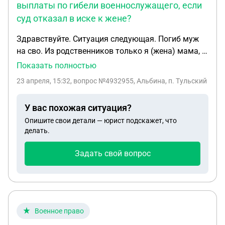
выплаты по гибели военнослужащего, если
суд отказал в иске к жене?
Здравствуйте. Ситуация следующая. Погиб муж
на сво. Из родственников только я (жена) мама, и
как оказалось внебрачный ребенок не
Показать полностью
записанный на мужа. Подали в суд на
23 апреля, 15:32
, вопрос №4932955, Альбина, п. Тульский
установления отцовства. Пока шел суд, соц
защита выплатила губернаторские выплаты 1
У вас похожая ситуация?
жене, и матери с ребенком по 500 тысяч рублей. Я
Опишите свои детали — юрист подскажет, что
как жене об этом не знала, не считала что и от
делать.
куда приходит В итоге мама соенослущающего и
мама ребенка подали в суд на меня (жену)
Задать свой вопрос
вернуть средства, но суд отказал так как вины
моей нет Переподали на соц защиту иск. Так с
кого в итоге удержат эту сумму ???
Военное право