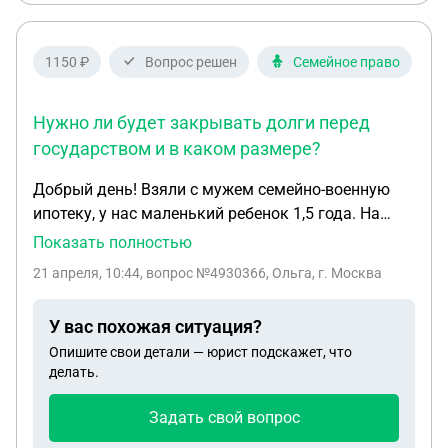
отцовство и на алименты?
1150 ₽
Вопрос решен
Семейное право
Нужно ли будет закрывать долги перед
государством и в каком размере?
Добрый день! Взяли с мужем семейно-военную
ипотеку, у нас маленький ребенок 1,5 года. На
покупку были использованы средства НИС,
Показать полностью
маткапитал и личные средства. Ежемесячный
21 апреля, 10:44
, вопрос №4930366, Ольга, г. Москва
платеж полностью перекрывается НИС. Сейчас
встал вопрос развода. Скажите, пожалуйста, как
У вас похожая ситуация?
будет делиться эта квартира в таком случае?
Опишите свои детали — юрист подскажет, что
Имеем ли мы с ребенком право на долю в
делать.
собственности? Также муж говорит, что как
только можно будет уволится с военной службы,
Задать свой вопрос
то уволится и возвращать государству ничего не