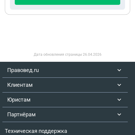
сложности на 250тр.. Мать умершего в апреле
обратилась к нотариусу за консультацией ,
пришла узнать что нужно для того что бы
отказаться от наследства.. та сказала что
достаточно написать отказ но есть проблема
несовершеннолетний наследник.. и для того что
бы он смог отказаться нужно разрешение от
опеки.. ИНАЧЕ он становится автоматическим
Дата обновления страницы
26.04.2026
наследником и принимает наследство Она
написала заявление об открытии
Правовед.ru
наследственного дела.. ТОлько она, больше никто
ничего не писал.. Нотариус сделала запрос в
Клиентам
банки и в ГАИ , прошло три недели ответов от
банков нет, из ГАИ тоже. личное посещение тоже
Юристам
вопрос не решило и не ускорило.. Пришли в опеку,
опека сказала без документов ( О том что долги
Партнёрам
превышают наследуемое имущество ничем
помочь не может).. Пошли к нотарису опять, с
Техническая поддержка
просьбой предоставить опеке выписки из бюро