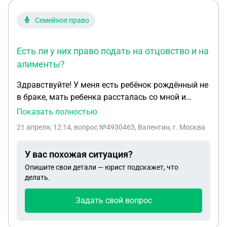
Семейное право
Есть ли у них право подать на отцовство и на
алименты?
Здравствуйте! У меня есть ребёнок рождённый не
в браке, мать ребенка рассталась со мной и
забрала дочь, мы с ней практически не общались.
Показать полностью
В свидетельстве о рождении в графе отец стоит
21 апреля, 12:14
, вопрос №4930463, Валентин, г. Москва
прочерк. Официального отцовства не
подтверждено. Сейчас от её сестры я узнал, что
У вас похожая ситуация?
она покончила жизнь самоубийством. Прошу
Опишите свои детали — юрист подскажет, что
объяснить мне ситуацию с точки зрения прав на
делать.
ребенка и моих обязанностей. Есть ли право у них
оформить опеку и сделать своим ребёнком без
Задать свой вопрос
моего согласия, есть ли у меня право забрать
дочку 3 них? Есть ли у них право подать на