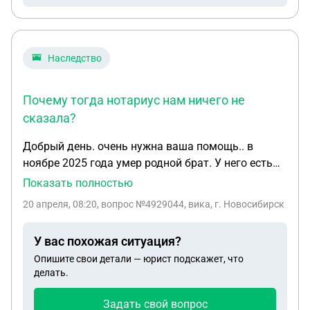
будет и квартиру в таком случае заберут.
Скажите, в случае его увольнения, можем ли мы
сохранить жилье? Нужно ли будет закрывать
долги перед государством и в каком размере?
Наследство
Почему тогда нотариус нам ничего не
сказала?
Добрый день. очень нужна ваша помощь.. в
ноябре 2025 года умер родной брат. У него есть
сын от первого брака, проживающий с мамой
Показать полностью
после развода. Брат проживал в квартире мамы.
20 апреля, 08:20
, вопрос №4929044, вика, г. Новосибирск
где прописаны (он, мама, и его несоверш.сын..)
Наследовать от брата нечего кроме долгов.
У вас похожая ситуация?
недвижимости, вкладов у него не было.. все что
Опишите свои детали — юрист подскажет, что
осталось это последняя зп которая поступила на
делать.
карту буквально на след день после его смерти.. и
долги кредитное+колекторские в общей
Задать свой вопрос