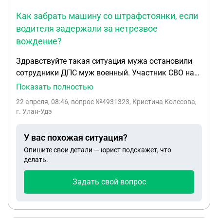
Как забрать машину со штрафстоянки, если
водителя задержали за нетрезвое
вождение?
Здравствуйте такая ситуация мужа остановили
сотрудники ДПС муж военный. Участник СВО на
больничном по ранению. Был ао 0,56 промиль
Показать полностью
Машину забрали на штраф стоянку. Машина
22 апреля, 08:46
, вопрос №4931323, Кристина Колесова,
записана на меня (жену). Вчера ездила в ГАИ что
г. Улан-Удэ
бы забрать машину, они отправили к
дознавателю т.к попадается второй раз.
У вас похожая ситуация?
Дознаватель говорит что нужно ждать
Опишите свои детали — юрист подскажет, что
документы с ГАИ до 15 дней, после это они
делать.
отправят их к военным это ещё дней 10. В итоге
месяц ожидания. За штраф стоянку будут идти
Задать свой вопрос
деньги. И неизвестно по итогу отдадут машину
или же нет Как можно ускорить этот процесс? К
кому обратиться?