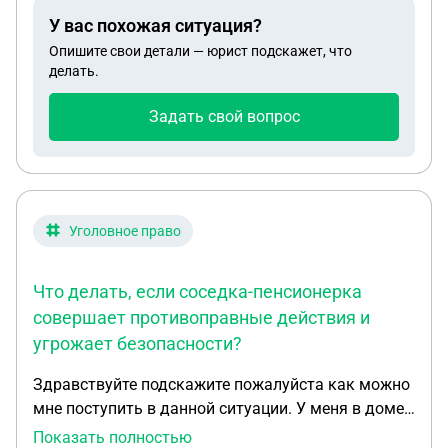
наша машина, и два камаза, один водитель
У вас похожая ситуация?
пострадал, уже с сентября идут разбирательства
Опишите свои детали — юрист подскажет, что
и мы до сих пор ждём суда и все это время мы
делать.
платим кредит за разбитую машину. можно ли
как-то перестать платить за неё до суда?
Задать свой вопрос
Уголовное право
Что делать, если соседка-пенсионерка
совершает противоправные действия и
угрожает безопасности?
Здравствуйте подскажите пожалуйста как можно
мне поступить в данной ситуации. У меня в доме
проживает ветеран боевых действий и + ребенок
Показать полностью