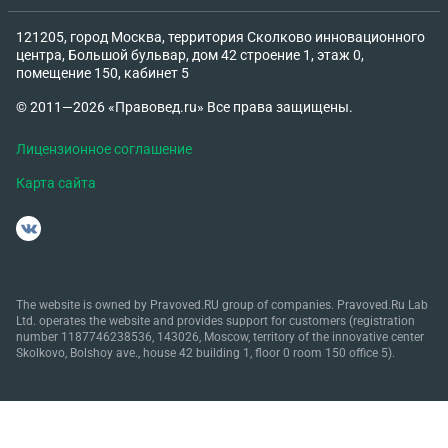
аудиозапись разговора с руководством
военкомата 6. Вопросы Обязан ли я проходить
121205, город Москва, территория Сколково инновационного
госпитализацию во время учёбы при наличии
центра, Большой бульвар, дом 42 строение 1, этаж 0,
отсрочки? Могу ли я законно перенести
помещение 150, кабинет 5
обследование на период после окончания
© 2011—2026 «Правовед.ru» Все права защищены.
обучения? Законны ли высказывания и действия
сотрудников военкомата (угрозы, игнорирование
Лицензионное соглашение
документов)? Как правильно действовать в моей
Карта сайта
ситуации, чтобы не нарушить закон и не потерять
право на освобождение по здоровью?
The website is owned by Pravoved.RU group of companies. Pravoved.Ru Lab
Ltd. operates the website and provides support for customers (registration
number 1187746238536, 143026, Moscow, territory of the innovative center
Skolkovo, Bolshoy ave., house 42 building 1, floor 0 room 150 office 5).