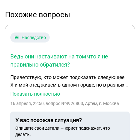
Похожие вопросы
Наследство
Ведь они настаивают на том что я не
правильно обратился?
Приветствую, кто может подсказать следующее.
Я и мой отец живем в одном городе, но в разных
его районах. Я живу в районе (А) своего города, а
Показать полностью
он в районе (Б). После его смерти открылось
16 апреля, 22:50
, вопрос №4926803, Артем, г. Москва
наследство в виде дома в котором он жил.
Законные сроки подачи на наследство мною
У вас похожая ситуация?
пропущены по определенным причинам. Мне
Опишите свои детали — юрист подскажет, что
надо восстановить сроки через суд, а уж после к
делать.
нотариусу. Я выполнял ряд действий в течении