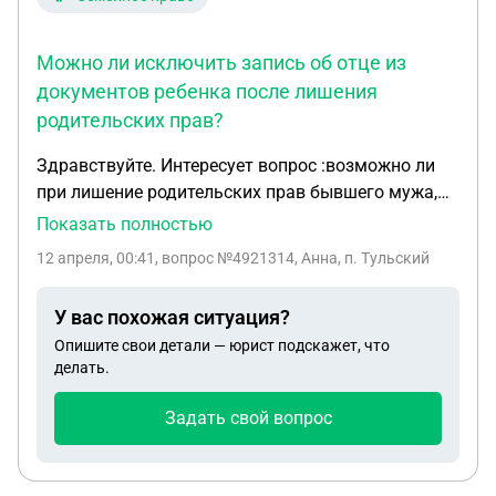
снимать жильё 4 месяца ,ещё всякие экспертизы
и судебные издержки .Мы в суде ознакомились с
Можно ли исключить запись об отце из
материалами дела ,в нем не было на период
документов ребенка после лишения
затопления документов кто там проживал и нету
родительских прав?
ни чеков ни договора о якобы аренде жилья на 4
месяца .В то время мы я валялись
Здравствуйте. Интересует вопрос :возможно ли
собственниками с отцом ,он умер в феврале 2024
при лишение родительских прав бывшего мужа,
г.,вопрос - могут ли мне присудить возмещение
отца ребёнка, очистить биографию ребёнка, так
Показать полностью
ущерба о котором я узнал только на днях ?
как ребёнок после окончания школы хочет
12 апреля, 00:41
, вопрос №4921314, Анна, п. Тульский
поступить на юридический?
У вас похожая ситуация?
Опишите свои детали — юрист подскажет, что
делать.
Задать свой вопрос