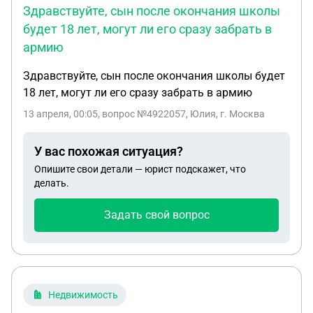
Здравствуйте, сын после окончания школы
считаться с 25.12.2025 года, рабочие дни
будет 18 лет, могут ли его сразу забрать в
25,26,29,30 декабря 2025 года, далее идут
армию
выходные и срок действия контракта
заканчивается. Вопрос: с какой даты считать
Здравствуйте, сын после окончания школы будет
неустойку (пени), засчитывать рабочие дни
18 лет, могут ли его сразу забрать в армию
оплаты после окончания срока действия
контракта в 2026 году (тогда 7 рабочих дней -
13 апреля, 00:05
, вопрос №4922057, Юлия, г. Москва
25,26,29,30 декабря 2025, 12,13,14 января 2026), а
пени рассчитывать с 15 января 2026 года или
У вас похожая ситуация?
пени рассчитывать с даты окончания действия
Опишите свои детали — юрист подскажет, что
контракта 31 декабря 2025.
делать.
Задать свой вопрос
Недвижимость