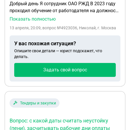
Добрый день Я сотрудник ОАО РЖД В 2023 году
проходил обучение от работодателя на должность
машинист рельсового автобуса. В договоре есть
Показать полностью
пункт, что я обязан отработать 5 лет после
13 апреля, 20:09
, вопрос №4923036, Николай, г. Москва
окончания обучения. Сейчас хочу перевестись на
той же дороге в другую дирекцию, работодатель
У вас похожая ситуация?
говорит что мне придётся выплатить все
Опишите свои детали — юрист подскажет, что
издержки за обучение, правомерно ли это? Я ведь
делать.
не увольняюсь, я перевожусь
Задать свой вопрос
Тендеры и закупки
Вопрос: с какой даты считать неустойку
(пени), засчитывать рабочие дни оплаты