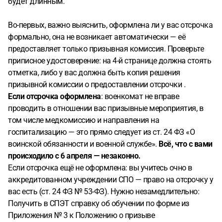
будет длинным.
утверждал, что моих документов нет
Хотя я:
предоставил
справку о диагнозе
предоставил справку о графике
Во-первых, важно выяснить, оформлена ли у вас отсрочка
учебного процесса
Также:
мне угрожали мерами
формально, она не возникает автоматически — её
административного воздействия, если я не пройду
предоставляет только призывная комиссия. Проверьте
обследование
После этого:
меня направили к начальнику
приписное удостоверение: на 4-й странице должна стоять
она подтвердила, что учёба — уважительная причина
но
отметка, либо у вас должна быть копия решения
всё равно настояла на госпитализации
«пошли на
призывной комиссии о предоставлении отсрочки .
уступки» и предложили пройти её во время подготовки к
Если отсрочка оформлена
: военкомат не вправе
демо-экзамену
Назначена новая повестка на 23.04.2026.
проводить в отношении вас призывные мероприятия, в
5. Дополнительно
У меня есть:
аудиозапись разговора со
том числе медкомиссию и направления на
старшим врачом
аудиозапись разговора с руководством
госпитализацию — это прямо следует из ст. 24 ФЗ «О
военкомата
6. Вопросы
Обязан ли я проходить
воинской обязанности и военной службе».
Всё, что с вами
госпитализацию во время учёбы при наличии отсрочки?
происходило с 6 апреля — незаконно.
Могу ли я законно перенести обследование на период
Если отсрочка ещё не оформлена: вы учитесь очно в
после окончания обучения?
Законны ли высказывания и
аккредитованном учреждении СПО — право на отсрочку у
действия сотрудников военкомата (угрозы,
вас есть (ст. 24 ФЗ № 53-ФЗ). Нужно незамедлительно:
игнорирование документов)?
Как правильно действовать
Получить в СПЭТ справку об обучении по форме из
в моей ситуации, чтобы не нарушить закон и не потерять
Приложения № 3 к Положению о призыве
право на освобождение по здоровью?