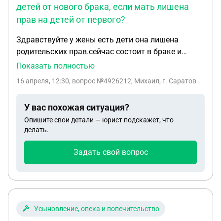
детей от нового брака, если мать лишена
прав на детей от первого?
Здравствуйте у жены есть дети она лишена
родительских прав.сейчас состоит в браке и
имеет четверых детей от нынешнего брака,может
Показать полностью
ли она воспользоваться мат капиталом на детей
16 апреля, 12:30
, вопрос №4926212, Михаил, г. Саратов
рождённых в браке для погашения ипотеки?
У вас похожая ситуация?
Опишите свои детали — юрист подскажет, что
делать.
Задать свой вопрос
Усыновление, опека и попечительство