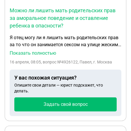
Можно ли лишить мать родительских прав
за аморальное поведение и оставление
ребенка в опасности?
Я отец могу ли я лишить мать родительских прав
за то что он занимается сексом на улице жеским
сексом в присутствии людей су Тками и
Показать полностью
оставляет ребенка с бабушкой после инсульта
16 апреля, 08:05
, вопрос №4926122, Павел, г. Москва
закрытыми на 2- ое суток а я ни как ни могу
попасть к ребенку
У вас похожая ситуация?
Опишите свои детали — юрист подскажет, что
делать.
Задать свой вопрос