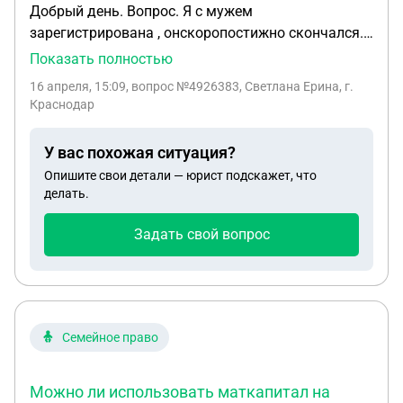
Добрый день. Вопрос. Я с мужем
зарегистрирована , онскоропостижно скончался.
До меня с первой женой развелся , оставил ей 3 х
Показать полностью
комнатную квартиру(квартира была дана от
16 апреля, 15:09
, вопрос №4926383, Светлана Ерина, г.
порта , где он работал ). Сейчас выясняется , что
Краснодар
квартиру привотизировал сын и его бывшая жена.
Могу ли я претиндовать на долю наследства в
У вас похожая ситуация?
этой квартире. Потому мужа был еще
Опишите свои детали — юрист подскажет, что
зарегистрированный брак , вэтом браке он с
делать.
женой строил дом. Имею ли я и его дети право
наследства в этом доме?
Задать свой вопрос
Семейное право
Можно ли использовать маткапитал на