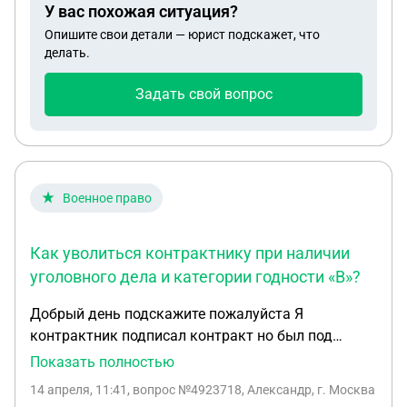
У вас похожая ситуация?
Опишите свои детали — юрист подскажет, что
делать.
Задать свой вопрос
Военное право
Как уволиться контрактнику при наличии
уголовного дела и категории годности «В»?
Добрый день подскажите пожалуйста Я
контрактник подписал контракт но был под
уголовным преследованием с119 ч1 после
Показать полностью
ранения по ввк стоит В красная печать. Но не
14 апреля, 11:41
, вопрос №4923718, Александр, г. Москва
увольняют со службы. И контракт подписал