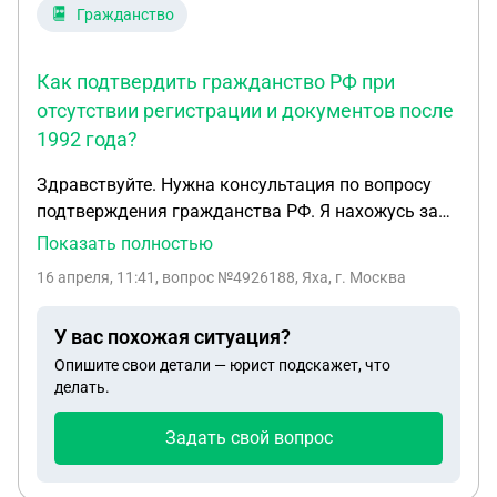
Гражданство
Как подтвердить гражданство РФ при
отсутствии регистрации и документов после
1992 года?
Здравствуйте. Нужна консультация по вопросу
подтверждения гражданства РФ. Я нахожусь за
пределами России (в Европе). Недавно я
Показать полностью
приезжала в РФ по справке о возвращении,
16 апреля, 11:41
, вопрос №4926188, Яха, г. Москва
выданной через Посольство России. После
пребывания около 3 месяцев я уехала обратно в
У вас похожая ситуация?
Европу, где проживаю. После моего отъезда мне
Опишите свои детали — юрист подскажет, что
сообщили, что сотрудники МВД России связались
делать.
с жильцом по адресу моей предполагаемой
регистрации и выяснилось, что в новой домовой
Задать свой вопрос
книге я не числюсь. После этого мне сообщили,
что я должна подтвердить гражданство РФ и