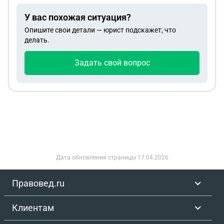
добравольно не дождавшись суда преступление
У вас похожая ситуация?
было в сентябре 2024 а подписал в 2025.
Опишите свои детали — юрист подскажет, что
делать.
Задать свой вопрос
Дата обновления страницы
17.04.2026
Правовед.ru
Клиентам