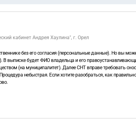
кий кабинет Андрея Хаулина", г. Орел
твеннике без его согласия (персональные данные). Но вы може
к). В выписке будет ФИО владельца и его правоустанавливающ
твом (на муниципалитет). Далее СНТ вправе требовать сноса з
 Процедура небыстрая. Если хотите разобраться, как правильн
ово.