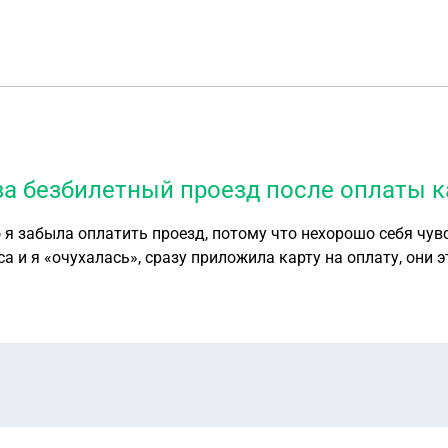
за безбилетный проезд после оплаты к
 я забыла оплатить проезд, потому что нехорошо себя чув
са и я «очухалась», сразу приложила карту на оплату, они
ии и на чьей стороне правда?