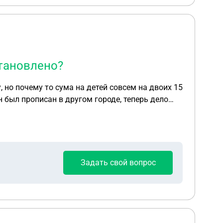
становлено?
 но почему то сума на детей совсем на двоих 15
сту регистрации! Но алиментов нет !
Задать свой вопрос