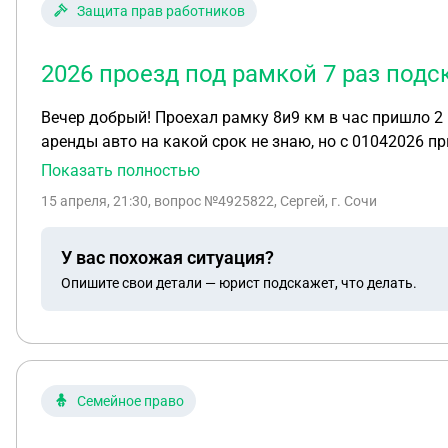
Защита прав работников
2026 проезд под рамкой 7 раз подс
Вечер добрый! Проехал рамку 8и9 км в час пришло 2 штрафа, работодатель предлагает ,решить А сам и Б подаёт на меня в суд, у меня подписан договор
аренды авто на какой срок не знаю, но с 01042026 п
Показать полностью
15 апреля, 21:30
, вопрос №4925822, Сергей, г. Сочи
У вас похожая ситуация?
Опишите свои детали — юрист подскажет, что делать.
Семейное право