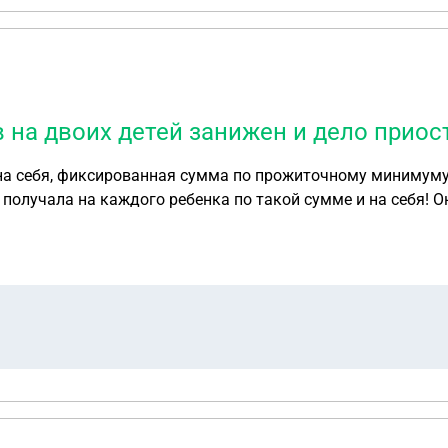
в на двоих детей занижен и дело прио
 на себя, фиксированная сумма по прожиточному минимуму,
ебенка по такой сумме и на себя! Он был прописан в другом городе, теперь дело
и регистрацию и как я прочитала что дело отправили по ме