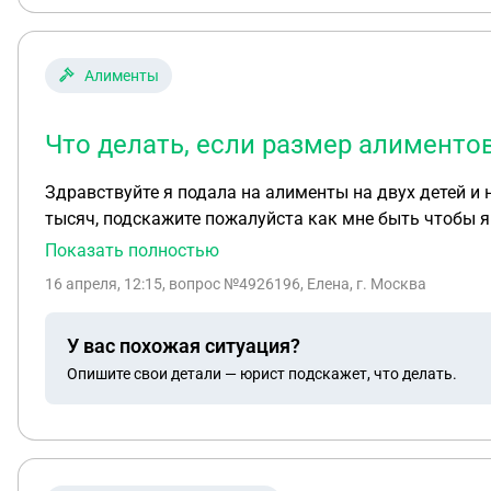
Алименты
Что делать, если размер алименто
Здравствуйте я подала на алименты на двух детей и
тысяч, подскажите пожалуйста как мне быть чтобы я получала на каждого р
приостановили так как он поменял место жительства 
Показать полностью
Подскажите пожалуйста как мне быть и что делать?
16 апреля, 12:15
, вопрос №4926196, Елена, г. Москва
У вас похожая ситуация?
Опишите свои детали — юрист подскажет, что делать.