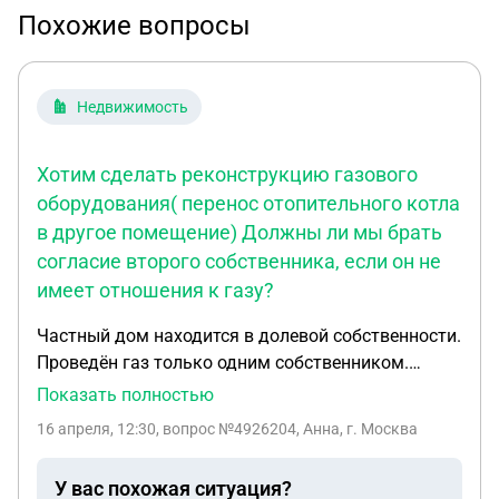
Похожие вопросы
Недвижимость
Хотим сделать реконструкцию газового
оборудования( перенос отопительного котла
в другое помещение) Должны ли мы брать
согласие второго собственника, если он не
имеет отношения к газу?
Частный дом находится в долевой собственности.
Проведён газ только одним собственником.
Хотим сделать реконструкцию газового
Показать полностью
оборудования( перенос отопительного котла в
16 апреля, 12:30
, вопрос №4926204, Анна, г. Москва
другое помещение) Должны ли мы брать согласие
второго собственника, если он не имеет
У вас похожая ситуация?
отношения к газу?