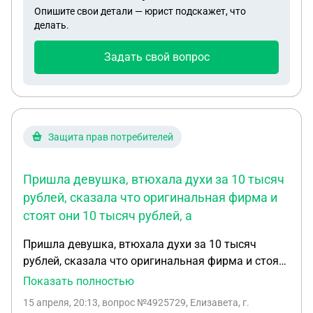
Опишите свои детали — юрист подскажет, что
делать.
Задать свой вопрос
Защита прав потребителей
Пришла девушка, втюхала духи за 10 тысяч
рублей, сказала что оригинальная фирма и
стоят они 10 тысяч рублей, а
Пришла девушка, втюхала духи за 10 тысяч
рублей, сказала что оригинальная фирма и стоят
они 10 тысяч рублей, а оказалось, что это
Показать полностью
дешевые духи с вайлбериса, обманом заставила
15 апреля, 20:13
, вопрос №4925729, Елизавета, г.
заплатить 10 тысяч рублей, хотя изначально