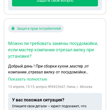
Задать свой вопрос
Защита прав потребителей
Можно ли требовать замены посудомойки,
если мастер компании отрезал вилку при
установке?
Добрый день ! При сборки кухни ,мастер ,от
компании ,отрезал вилку от посудомойки
,посудомойка тоже приобреталась у них ,сказав
Показать полностью
,чтоб не слетела гарантия,я в этом не разбираюсь
13 апреля, 15:15
, вопрос №4922647, Нина, г. Москва
и сказала делать ,что нужно ,итог так наоборот не
нужно было делать. Спустя время машина начала
У вас похожая ситуация?
протекать ,но это не зависит от вилки
Опишите свои детали — юрист подскажет, что
,обращалась к ним по гарантии магазина ,но