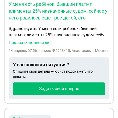
У меня есть ребёнок, бывший платмт
алименты 25% назначенные судом, сейчас у
него родилось ещё трое детей, его
Здравствуйте. У меня есть ребёнок, бывший
платмт алименты 25% назначенные судом, сейчас
у него родилось ещё трое детей, его бывшая жена
Показать полностью
подавала на алименты, теперь он подал иск в суд
14 апреля, 07:56
, вопрос №4923415, Анастасия, г. Москва
чтоб уменьшить у меня алименты. Проблема в
том, что с бывшей они развелись но живут вместе,
У вас похожая ситуация?
в суде конечно будут говорить что не живут, у
Опишите свои детали — юрист подскажет, что
моего ребёнка косоглазие, я оплачиваю лечение и
делать.
операция суммы не маленькие, могу ли я
настаивать в суде оставить 25% или по закону не
Задать свой вопрос
положено?