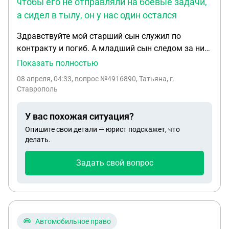
чтобы его не отправляли на боевые задачи,
а сидел в тылу, он у нас один остался
Здравствуйте мой старший сын служил по
контракту и погиб. А младший сын следом за ним
пошёл тоже по контракту, служит уже 9 месяцев, в
Показать полностью
отпуск не отпускают Можно добиться , чтобы его
08 апреля, 04:33
, вопрос №4916890, Татьяна, г.
не отправляли на боевые задачи, а сидел в тылу ,
Ставрополь
он у нас один остался
У вас похожая ситуация?
Опишите свои детали — юрист подскажет, что
делать.
Задать свой вопрос
Автомобильное право