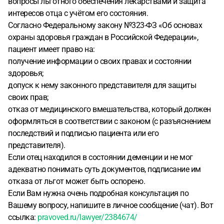
вопросы льготного обеспечения лекарствами и защита
защититься от обмана врачей, ведь мы им доверяем
интересов отца с учётом его состояния.
Согласно Федеральному закону №323-ФЗ «Об основах
охраны здоровья граждан в Российской Федерации»,
пациент имеет право на:
получение информации о своих правах и состоянии
здоровья;
допуск к нему законного представителя для защиты
своих прав;
отказ от медицинского вмешательства, который должен
оформляться в соответствии с законом (с разъяснением
последствий и подписью пациента или его
представителя).
Если отец находился в состоянии деменции и не мог
адекватно понимать суть документов, подписание им
отказа от льгот может быть оспорено.
Если Вам нужна очень подробная консультация по
Вашему вопросу, напишите в личное сообщение (чат). Вот
ссылка:
pravoved.ru/lawyer/2384674/