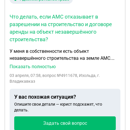
Что делать, если АМС отказывает в
разрешении на строительство и договоре
аренды на объект незавершённого
строительства?
У меня в собственности есть объект
незавершённого строительства на земле АМС.
Дважды выдовалось разрешение на
Показать полностью
строительство фитнес зала предыдущему
03 апреля, 07:58
, вопрос №4911678, Изольда, г.
собственнику незавершëнки. Теперь АМС не даëт
Владикавказ
мне разрешение на строительство и не заключает
со мной договор аренды участка. Да настоящего
У вас похожая ситуация?
времени договор аренды участка заключён с тем
Опишите свои детали — юрист подскажет, что
предыдущим собственником незавершëнки,
делать.
который пролонгигуется каждый год и по
которому я плачу аренду АМС от его имени.
Задать свой вопрос
Подскажите пожалуйста, что делать в такой