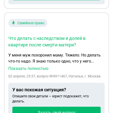
ситуации? Спасибо
Семейное право
Что делать с наследством и долей в
квартире после смерти матери?
У меня муж похоронил маму. Тяжело. Но делать
что-то надо. Я знаю только одно, что у него
приватизация на 1/2 половины квартиры,
Показать полностью
которую его родственники считают своей. Мать
02 апреля, 23:37
, вопрос №4911467, Наталья, г. Москва
жила в другой квартире, на кого там доли
поделяны, я не знаю, Документов никогда мне и
У вас похожая ситуация?
ему не показывали. Что делать культурно, без
Опишите свои детали — юрист подскажет, что
ругани в этой ситуации??? Спасибо за понимание.
делать.
Задать свой вопрос