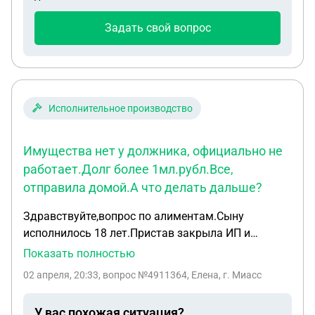
Задать свой вопрос
Исполнительное производство
Имущества нет у должника, официально не
работает.Долг более 1мл.рубл.Все,
отправила домой.А что делать дальше?
Здравствуйте,вопрос по алиментам.Сыну
исполнилось 18 лет.Пристав закрыла ИП и
сказала,что сейчас заведено делопроизводство
Показать полностью
по неоплаченной задолжности.На мой вопрос ,что
02 апреля, 20:33
, вопрос №4911364, Елена, г. Миасс
делать дальше,она ответила..а что вы сделаете?
Поздно!Имущества нет у должника,официально
У вас похожая ситуация?